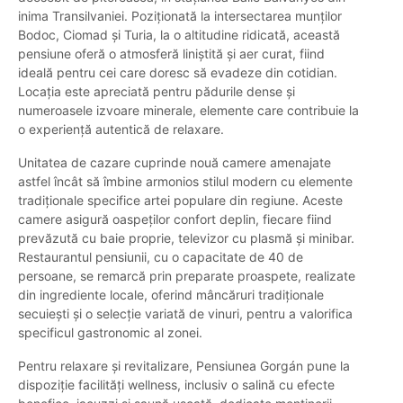
inima Transilvaniei. Poziționată la intersectarea munților
Bodoc, Ciomad și Turia, la o altitudine ridicată, această
pensiune oferă o atmosferă liniștită și aer curat, fiind
ideală pentru cei care doresc să evadeze din cotidian.
Locația este apreciată pentru pădurile dense și
numeroasele izvoare minerale, elemente care contribuie la
o experiență autentică de relaxare.
Unitatea de cazare cuprinde nouă camere amenajate
astfel încât să îmbine armonios stilul modern cu elemente
tradiționale specifice artei populare din regiune. Aceste
camere asigură oaspeților confort deplin, fiecare fiind
prevăzută cu baie proprie, televizor cu plasmă și minibar.
Restaurantul pensiunii, cu o capacitate de 40 de
persoane, se remarcă prin preparate proaspete, realizate
din ingrediente locale, oferind mâncăruri tradiționale
secuiești și o selecție variată de vinuri, pentru a valorifica
specificul gastronomic al zonei.
Pentru relaxare și revitalizare, Pensiunea Gorgán pune la
dispoziție facilități wellness, inclusiv o salină cu efecte