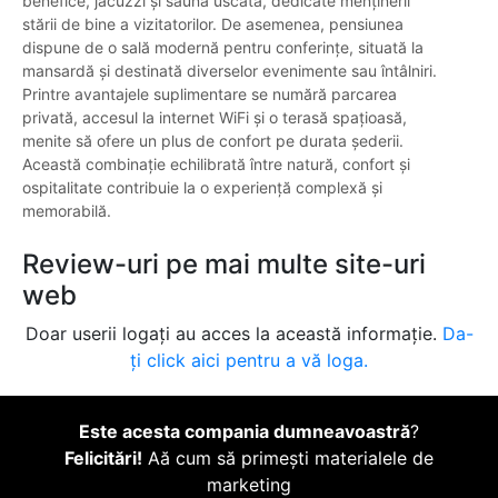
benefice, jacuzzi și saună uscată, dedicate menținerii
stării de bine a vizitatorilor. De asemenea, pensiunea
dispune de o sală modernă pentru conferințe, situată la
mansardă și destinată diverselor evenimente sau întâlniri.
Printre avantajele suplimentare se numără parcarea
privată, accesul la internet WiFi și o terasă spațioasă,
menite să ofere un plus de confort pe durata șederii.
Această combinație echilibrată între natură, confort și
ospitalitate contribuie la o experiență complexă și
memorabilă.
Review-uri pe mai multe site-uri
web
Doar userii logați au acces la această informație.
Da-
ți click aici pentru a vă loga.
Este acesta compania dumneavoastră
?
Felicitări!
Aă cum să primești materialele de
marketing