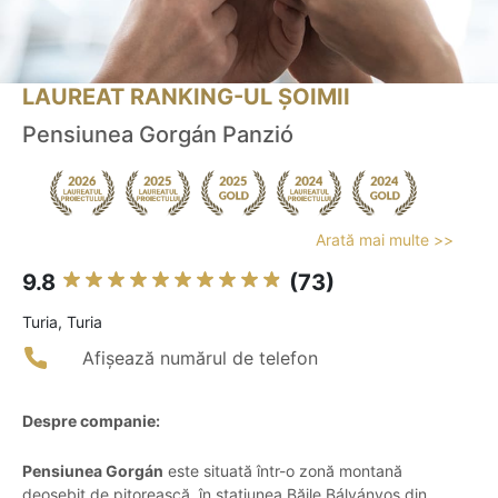
LAUREAT RANKING-UL ȘOIMII
Pensiunea Gorgán Panzió
Arată mai multe >>
9.8
(73)
Turia, Turia
Afișează numărul de telefon
Despre companie:
Pensiunea Gorgán
este situată într-o zonă montană
deosebit de pitorească, în stațiunea Băile Bálványos din