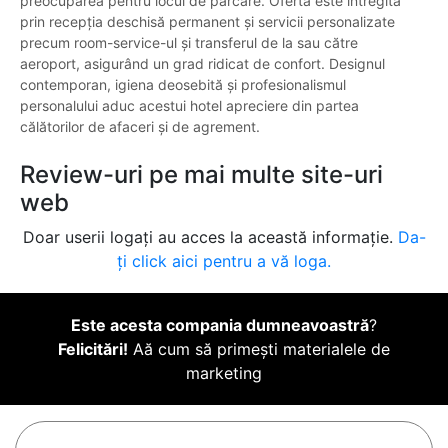
preocuparea pentru locul de parcare. Oferta este întregită
prin recepția deschisă permanent și servicii personalizate
precum room-service-ul și transferul de la sau către
aeroport, asigurând un grad ridicat de confort. Designul
contemporan, igiena deosebită și profesionalismul
personalului aduc acestui hotel apreciere din partea
călătorilor de afaceri și de agrement.
Review-uri pe mai multe site-uri
web
Doar userii logați au acces la această informație.
Da-
ți click aici pentru a vă loga.
Este acesta compania dumneavoastră
?
Felicitări!
Aă cum să primești materialele de
marketing