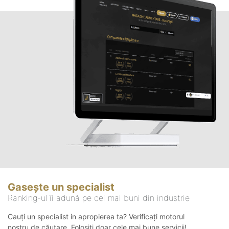
Gasește un specialist
Ranking-ul îi adună pe cei mai buni din industrie
Cauți un specialist in apropierea ta? Verificați motorul
nostru de căutare. Folosiți doar cele mai bune servicii!