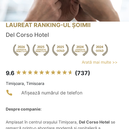
LAUREAT RANKING-UL ȘOIMII
Del Corso Hotel
Arată mai multe >>
9.6
(737)
Timişoara, Timisoara
Afișează numărul de telefon
Despre companie:
Amplasat în centrul orașului Timișoara,
Del Corso Hotel
se
remarcă printr-o abordare modernă și ospitalieră a