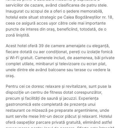
serviciilor de cazare, având clasificarea de patru stele.
Inaugurat cu scopul de a oferi o ședere memorabilă,
hotelul este situat strategic pe Calea Bogdăneștilor nr. 18,
ceea ce asigură acces ușor către cele mai importante
puncte de interes din oraș, beneficiind, totodată, de o
zonă liniștită.
Acest hotel oferă 39 de camere amenajate cu eleganță,
fiecare dotată cu aer condiționat, pereți cu izolație fonică
și Wi-Fi gratuit. Camerele includ, de asemenea, băi private
complet utilate, minibaruri și televizoare cu ecran plat,
unele dintre ele având balcoane sau terase cu vedere la
oraș.
Pentru cei ce doresc relaxare și revitalizare, sunt puse la
dispoziție un centru de fitness dotat corespunzător,
precum și facilități de saună și jacuzzi. Experiența
gastronomică este completată de prezența unui
restaurant ce mizează pe preparate argentiniene, unde
sunt servite mese într-un decor plăcut și relaxant. Hotelul
oferă oaspeților parcare privată gratuită, eliminând astfel