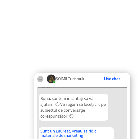
ȘOIMII Turismului
Live chat
09:25
Bună, suntem încântați să vă
ajutăm! 🙂 Vă rugăm să faceți clic pe
subiectul de conversație
corespunzător! 🙂
Sunt un Laureat, vreau să ridic
materiale de marketing