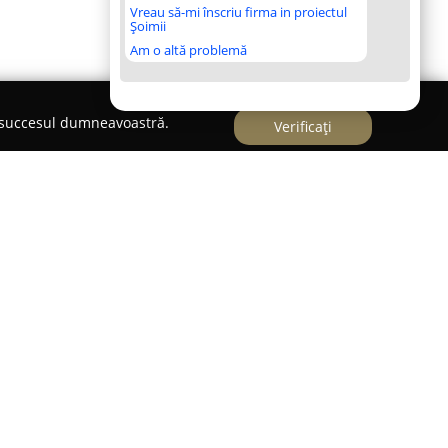
Vreau să-mi înscriu firma in proiectul
Șoimii
Am o altă problemă
e succesul dumneavoastră.
Verificați
Munții Parâng, pe traseul Transalpina (DN7A),
ă liniște și apropiere de natură, având o
ă în 2005 pe locul unei cabane forestiere vechi,
ntr-o ambianță primitoare și relaxantă, asigurând
n rutina zilnică. Localizată în zona protejată
nge ca fiind singura construcție pe o distanță