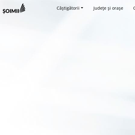
Câștigătorii
Județe și orașe