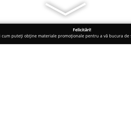
Felicitări!
ți cum puteți obține materiale promoționale pentru a vă bucura d
ensiuni - Bucureşti
Cabana Mija
Despre companie:
Cabana Mija
este amplasată în 
reprezentând un refugiu ce ofer
clasificare de 3 stele. Înființat
această unitate se remarcă pri
Arată mai multe >>
un loc ideal pentru evadarea di
Cheile Jiețului, cabana se disti