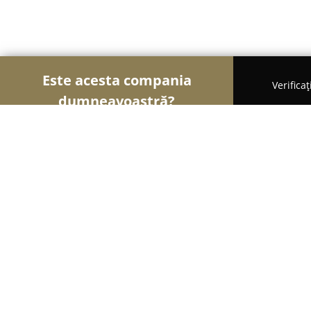
Este acesta compania
Verifica
dumneavoastră?
Șoimii Turismului
Hoteluri, Agenții de Turism, P
Cabana Mija
8.4
(895)