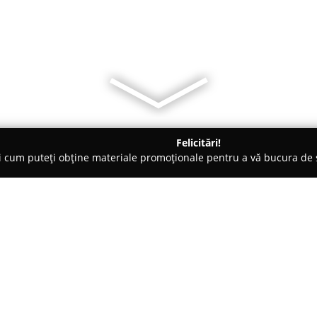
Felicitări!
ți cum puteți obține materiale promoționale pentru a vă bucura d
ensiuni - Slobozia
Hotel Eclipsa Amara
Despre companie:
Hotelul Eclipsa Amara
este un 