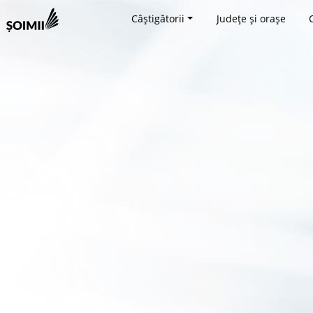
Câștigătorii
Județe și orașe