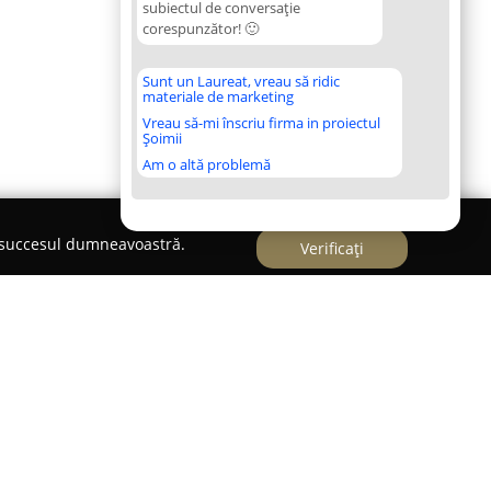
subiectul de conversație
corespunzător! 🙂
Sunt un Laureat, vreau să ridic
materiale de marketing
Vreau să-mi înscriu firma in proiectul
Șoimii
Am o altă problemă
e succesul dumneavoastră.
Verificați
hotel de trei stele, parte integrantă a