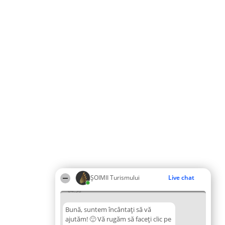
ȘOIMII Turismului
Live chat
04:38
Bună, suntem încântați să vă
ajutăm! 🙂 Vă rugăm să faceți clic pe