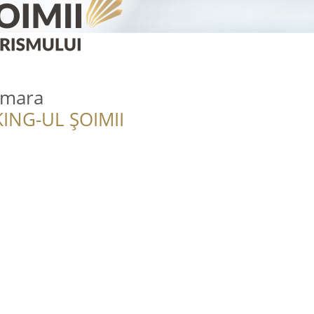
Amara
ING-UL ȘOIMII