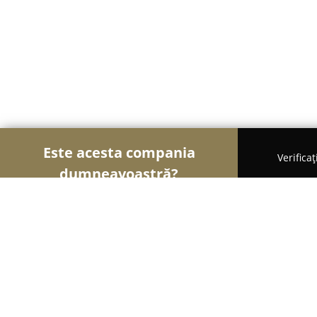
Este acesta compania
Verifica
dumneavoastră?
Șoimii Turismului
Hoteluri, Agenții de Turism, P
Hotel Eclipsa Amara