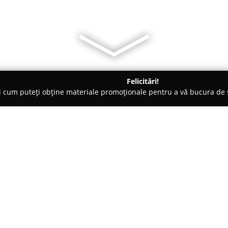
Felicitări!
ți cum puteți obține materiale promoționale pentru a vă bucura d
ensiuni - Bacău
Dumbrava Business Resort
Despre companie:
Amplasat în centrul municipiu
2,
Dumbrava Business Resort
s
atât pentru deplasări de afaceri