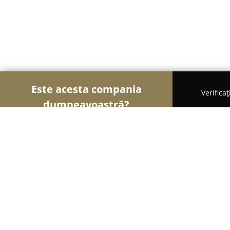
Este acesta compania
Verifica
dumneavoastră?
Șoimii Turismului
Hoteluri, Agenții de Turism, P
Dumbrava Business Resort