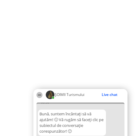
ȘOIMII Turismului
Live chat
00:56
Bună, suntem încântați să vă
ajutăm! 🙂 Vă rugăm să faceți clic pe
subiectul de conversație
corespunzător! 🙂