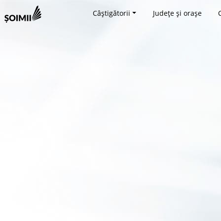
Câștigătorii
Județe și orașe