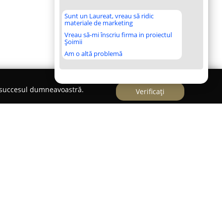
Sunt un Laureat, vreau să ridic
materiale de marketing
Vreau să-mi înscriu firma in proiectul
Șoimii
Am o altă problemă
e succesul dumneavoastră.
Verificați
lui Bacău, pe strada Dumbrava Roșie la numărul
e evidențiază ca o locație de patru stele, potrivită
, cât și pentru sejururi de relaxare. Proprietatea