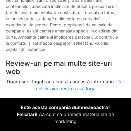
incinta hotelului sunt disponibile și o sală destinată
conferințelor, adecvată întâlnirilor de afaceri, precum și un
bar destinat momentelor de destindere. Terenul de fotbal,
cu acces gratuit, adaugă o dimensiune recreativă
experienței de ședere. Pentru proprietarii de animale de
companie, există camere amenajate special în clădirea din
curte. Ambianța calmă și implicarea personalului contribuie
la confortul și satisfacția oaspeților, reflectând valorile
ospitalității autentice.
Review-uri pe mai multe site-uri
web
Doar userii logați au acces la această informație.
Da-
ți click aici pentru a vă loga.
Este acesta compania dumneavoastră
?
Felicitări!
Aă cum să primești materialele de
marketing