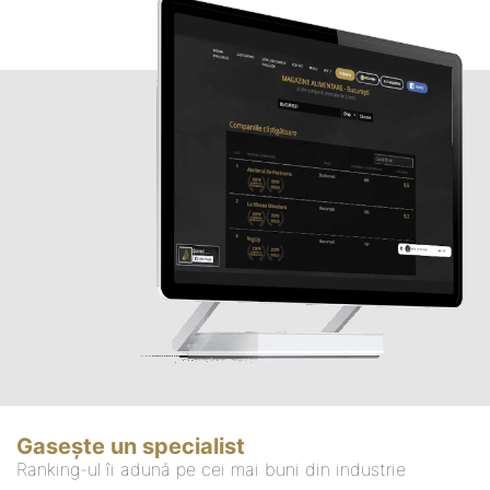
Gasește un specialist
Ranking-ul îi adună pe cei mai buni din industrie