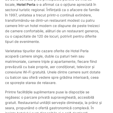
locale,
Hotel Perla
s-a afirmat ca o opțiune apreciată în
sectorul turistic regional. Înființată ca o afacere de familie
în 1997, unitatea a trecut printr-o continuă extindere,
transformându-se dintr-un restaurant modest cu patru
camere într-un hotel modern ce dispune de peste treizeci
de camere confortabile, alături de un restaurant generos,
cu o capacitate de 120 de locuri, potrivit pentru diferite
tipuri de evenimente.
Varietatea tipurilor de cazare oferite de Hotel Perla
acoperă camere single, duble cu paturi twin sau
matrimoniale, camere triple și apartamente, fiecare fiind
prevăzută cu baie proprie, aer condiționat, televizor și
conexiune Wi-Fi gratuită. Unele dintre camere sunt dotate
cu balcon sau oferă vedere spre grădina interioară, ceea
ce sporește starea de relaxare.
Printre facilitățile suplimentare puse la dispoziție se
regăsesc o parcare privată supravegheată, accesibilă
gratuit. Restaurantul unității servește dimineața, la prânz și
seara, propunând o ofertă gastronomică complexă. În