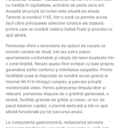
cu tradiție în ospitalitate, activând de peste zece ani.
Această structură de turism este situată pe strada
Tanorok la numărul 1145, într-o zonă ce permite acces
facil către principalele obiective turistice ale stațiunii,
printre care se numără celebra Salină Praid și ștrandul cu
apă sărată.
Pensiunea oferă o diversitate de opțiuni de cazare ce
include camere de două, trei sau patru paturi,
apartamente confortabile și căsuțe din lemn localizate într-
o zonă liniștită, fiecare spațiu fiind echipat cu baie proprie,
garantând astfel confortul și intimitatea oaspeților. Printre
facilitățile puse la dispoziție se numără acces gratuit la
internet Wi-Fi în întregul complex și parcare privată
monitorizată video. Pentru petrecerea timpului liber și
relaxare, pensiunea dispune de o grădină generoasă, o
terasă, facilități gratuite de grătar și ceaun, un loc de
joacă destinat copiilor, o piscină dedicată și băi cu apă
sărată funcționale pe tot parcursul anului.
La componenta gastronomică, restaurantul servește