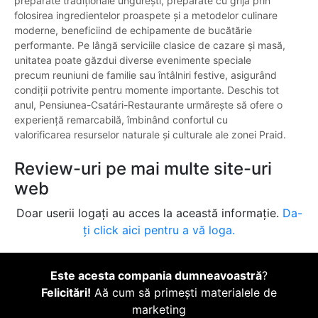
preparate tradiționale ungurești, preparate cu grijă prin
folosirea ingredientelor proaspete și a metodelor culinare
moderne, beneficiind de echipamente de bucătărie
performante. Pe lângă serviciile clasice de cazare și masă,
unitatea poate găzdui diverse evenimente speciale
precum reuniuni de familie sau întâlniri festive, asigurând
condiții potrivite pentru momente importante. Deschis tot
anul, Pensiunea-Csatári-Restaurante urmărește să ofere o
experiență remarcabilă, îmbinând confortul cu
valorificarea resurselor naturale și culturale ale zonei Praid.
Review-uri pe mai multe site-uri
web
Doar userii logați au acces la această informație.
Da-
ți click aici pentru a vă loga.
Este acesta compania dumneavoastră
?
Felicitări!
Aă cum să primești materialele de
marketing