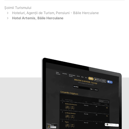
Șoimii Turismului
Hoteluri, Agenții de Turism, Pensiuni - Băile Herculane
Hotel Artemis, Băile Herculane