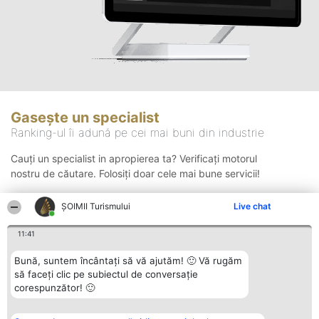
Gasește un specialist
Ranking-ul îi adună pe cei mai buni din industrie
Cauți un specialist in apropierea ta? Verificați motorul
nostru de căutare. Folosiți doar cele mai bune servicii!
ȘOIMII Turismului
Live chat
Căutare
11:41
Bună, suntem încântați să vă ajutăm! 🙂 Vă rugăm
să faceți clic pe subiectul de conversație
corespunzător! 🙂