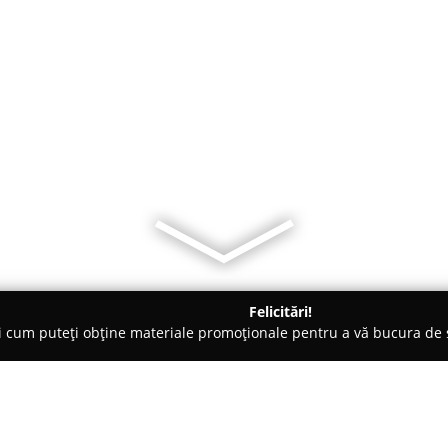
Felicitări!
ți cum puteți obține materiale promoționale pentru a vă bucura d
Pensiuni - Sfântu Gheorghe
Green Village Resort