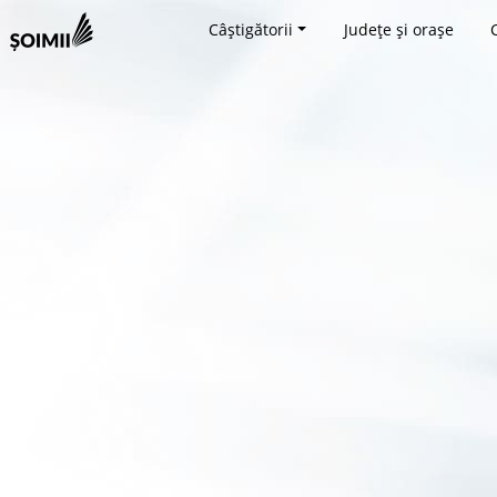
Câștigătorii
Județe și orașe