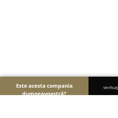
Este acesta compania
Verifica
dumneavoastră?
Șoimii Turismului
Hoteluri, Agenții de Turism, 