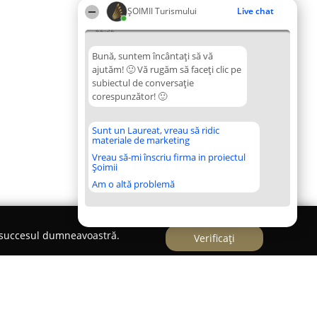
ȘOIMII Turismului
Live chat
22:32
Bună, suntem încântați să vă
ajutăm! 🙂 Vă rugăm să faceți clic pe
subiectul de conversație
corespunzător! 🙂
Sunt un Laureat, vreau să ridic
materiale de marketing
Vreau să-mi înscriu firma in proiectul
Șoimii
Am o altă problemă
e succesul dumneavoastră.
Verificați