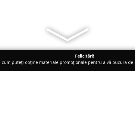
Felicitări!
ți cum puteți obține materiale promoționale pentru a vă bucura d
ensiuni - Sovata
Pensiunea Elisabeta
Despre companie:
Pensiunea Elisabeta, situată în
remarcă drept o locație confort