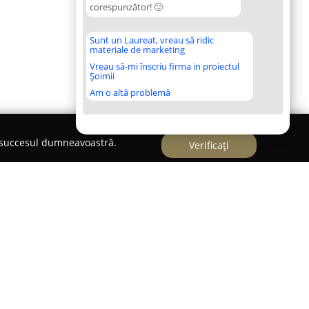
corespunzător! 🙂
Sunt un Laureat, vreau să ridic
materiale de marketing
Vreau să-mi înscriu firma in proiectul
Șoimii
Am o altă problemă
e succesul dumneavoastră.
Verificați
 Sovata, pe Strada Izvorului la numărul 5, se
abilă și primitoare, adresată celor care doresc