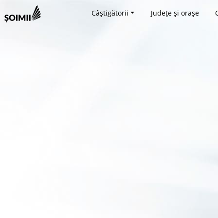
Câștigătorii
Județe și orașe