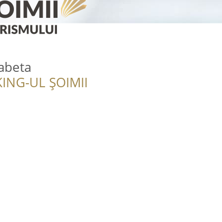
abeta
ING-UL ȘOIMII