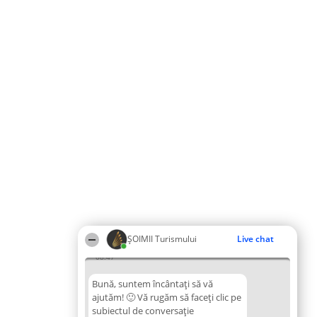
ȘOIMII Turismului
Live chat
08:47
Bună, suntem încântați să vă
ajutăm! 🙂 Vă rugăm să faceți clic pe
subiectul de conversație