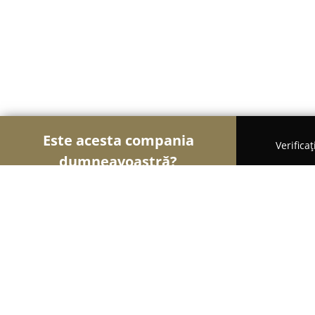
Este acesta compania
Verifica
dumneavoastră?
Șoimii Turismului
Hoteluri, Agenții de Turism, P
Pensiunea Elisabeta