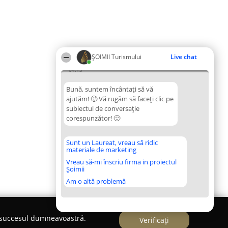
ȘOIMII Turismului
Live chat
04:13
Bună, suntem încântați să vă
ajutăm! 🙂 Vă rugăm să faceți clic pe
subiectul de conversație
corespunzător! 🙂
Sunt un Laureat, vreau să ridic
materiale de marketing
Vreau să-mi înscriu firma in proiectul
Șoimii
Am o altă problemă
e succesul dumneavoastră.
Verificați