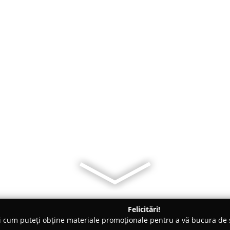
Felicitări!
ți cum puteți obține materiale promoționale pentru a vă bucura d