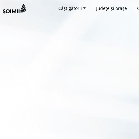
Câștigătorii
Județe și orașe