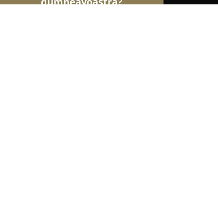
dumneavoastră?
Șoimii Turismului
Hoteluri, Agenții de Turism, P
Pensiunea Piroska Panzio
9.4
(225)
Săcele, Zizinului 2
Afișează numărul de telefon