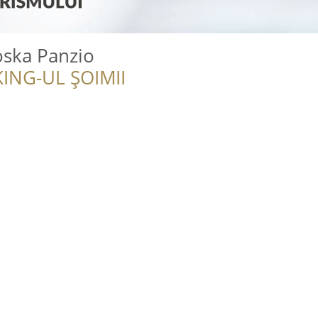
oska Panzio
ING-UL ȘOIMII