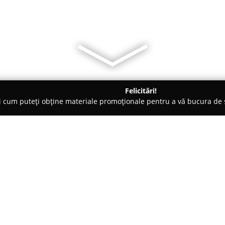
Felicitări!
ți cum puteți obține materiale promoționale pentru a vă bucura d
ensiuni - Chişoda
Hotel Aurelia Timisoara
Despre companie:
Aflat într-o poziție strategică 
de intrare în Timișoara și în 