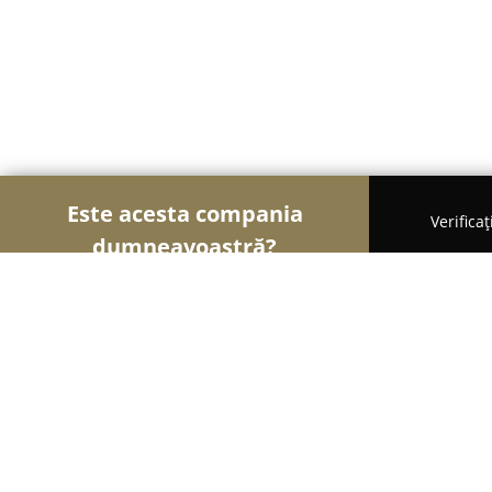
Este acesta compania
Verifica
dumneavoastră?
Șoimii Turismului
Hoteluri, Agenții de Turism, P
Hotel Aurelia Timisoara