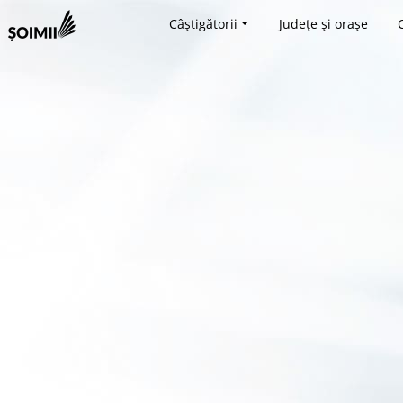
Câștigătorii
Județe și orașe