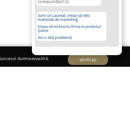
corespunzător! 🙂
Sunt un Laureat, vreau să ridic
materiale de marketing
Vreau să-mi înscriu firma in proiectul
Șoimii
Am o altă problemă
e succesul dumneavoastră.
Verificați
pe DN 59, aproape de una dintre principalele porți
imediata vecinătate a complexului comercial Metro