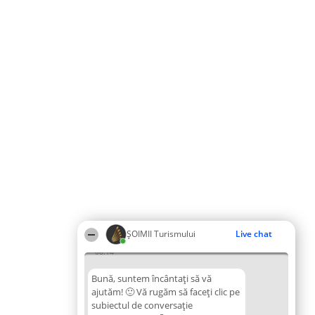
ȘOIMII Turismului
Live chat
08:14
Bună, suntem încântați să vă
ajutăm! 🙂 Vă rugăm să faceți clic pe
subiectul de conversație