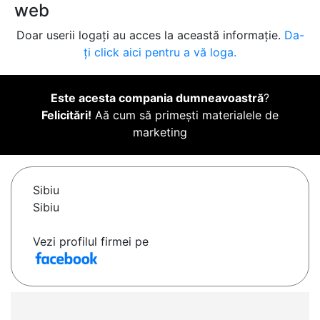
web
Doar userii logați au acces la această informație.
Da-
ți click aici pentru a vă loga.
Este acesta compania dumneavoastră
?
Felicitări!
Aă cum să primești materialele de
marketing
Sibiu
Sibiu
Vezi profilul firmei pe