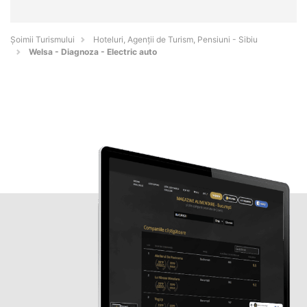
Șoimii Turismului
Hoteluri, Agenții de Turism, Pensiuni - Sibiu
Welsa - Diagnoza - Electric auto