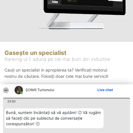
Gasește un specialist
Ranking-ul îi adună pe cei mai buni din industrie
Cauți un specialist in apropierea ta? Verificați motorul
nostru de căutare. Folosiți doar cele mai bune servicii!
ȘOIMII Turismului
Live chat
Căutare
23:50
Bună, suntem încântați să vă ajutăm! 🙂 Vă rugăm
să faceți clic pe subiectul de conversație
corespunzător! 🙂