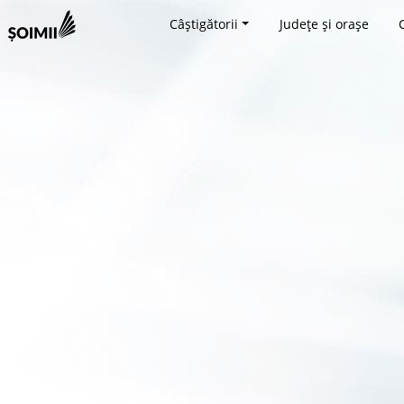
Câștigătorii
Județe și orașe