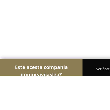
Este acesta compania
Verifica
dumneavoastră?
Șoimii Turismului
Hoteluri, Agenții de Turism, P
Hotel Gabriela