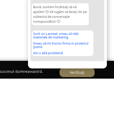
Bună, suntem încântați să vă
ajutăm! 🙂 Vă rugăm să faceți clic pe
subiectul de conversație
corespunzător! 🙂
Sunt un Laureat, vreau să ridic
materiale de marketing
Vreau să-mi înscriu firma in proiectul
Șoimii
Am o altă problemă
e succesul dumneavoastră.
Verificați