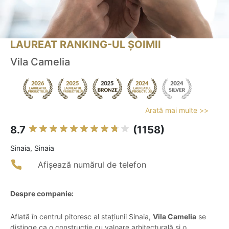
LAUREAT RANKING-UL ȘOIMII
Vila Camelia
Arată mai multe >>
8.7
(1158)
Sinaia, Sinaia
Afișează numărul de telefon
Despre companie:
Aflată în centrul pitoresc al stațiunii Sinaia,
Vila Camelia
se
distinge ca o construcție cu valoare arhitecturală și o