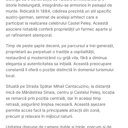
istorie îndelungată, integrându-se armonios în peisajul de
munte. Ridicată în 1884, clădirea prezintă un stil specific
austro-german, semnat de același arhitect care a
participat la realizarea celebrului Castel Peleș. Această
asociere notabilă conferă proprietății un farmec aparte și
un rafinament atemporal.
Timp de peste șapte decenii, pe parcursul a trei generații,
proprietarii au perpetuat o tradiție a ospitalității,
restaurând și modernizând cu grijă vila, fără a diminua
eleganța și autenticitatea sa inițială. Această preocupare
constantă îi oferă o poziție distinctă în domeniul turismului
local.
Situată pe Strada Spătar Mihail Cantacuzino, la distanță
mică de Mănăstirea Sinaia, centru și Castelul Peleș, locația
se remarcă prin poziția centrală, dar în același timp
retrasă, asigurând liniștea necesară. Această așezare
permite acces facil la principalele atracții din zonă,
precum și relaxare în mijlocul naturii.
Unitatea dispune de camere duble și triple, precum și de