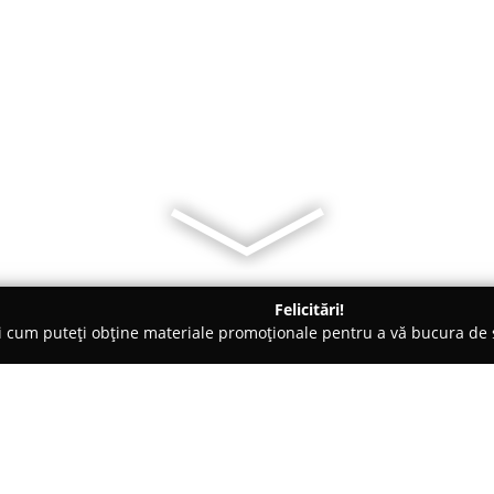
Felicitări!
ți cum puteți obține materiale promoționale pentru a vă bucura d
 Pensiuni - Câmpulung Moldovenesc
Visiting Bucovina