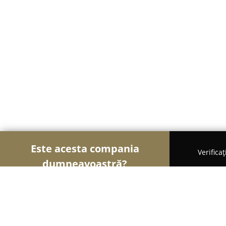
Este acesta compania
Verifica
dumneavoastră?
Șoimii Turismului
Hoteluri, Agenții de Turism,