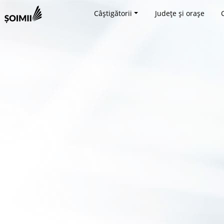
Câștigătorii
Județe și orașe