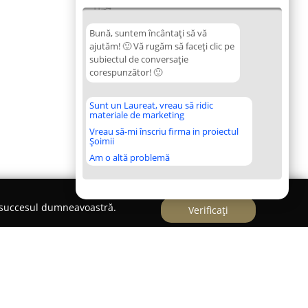
11:34
Bună, suntem încântați să vă
ajutăm! 🙂 Vă rugăm să faceți clic pe
subiectul de conversație
corespunzător! 🙂
Sunt un Laureat, vreau să ridic
materiale de marketing
Vreau să-mi înscriu firma in proiectul
Șoimii
Am o altă problemă
e succesul dumneavoastră.
Verificați