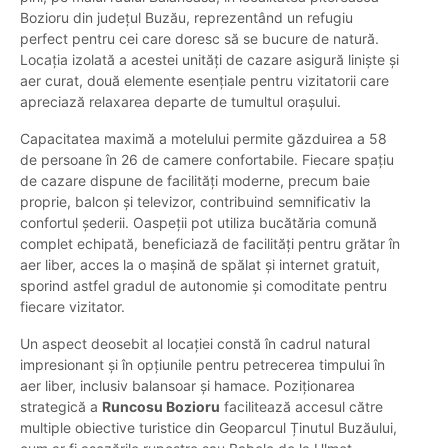
Bozioru din județul Buzău, reprezentând un refugiu
perfect pentru cei care doresc să se bucure de natură.
Locația izolată a acestei unități de cazare asigură liniște și
aer curat, două elemente esențiale pentru vizitatorii care
apreciază relaxarea departe de tumultul orașului.
Capacitatea maximă a motelului permite găzduirea a 58
de persoane în 26 de camere confortabile. Fiecare spațiu
de cazare dispune de facilități moderne, precum baie
proprie, balcon și televizor, contribuind semnificativ la
confortul șederii. Oaspeții pot utiliza bucătăria comună
complet echipată, beneficiază de facilități pentru grătar în
aer liber, acces la o mașină de spălat și internet gratuit,
sporind astfel gradul de autonomie și comoditate pentru
fiecare vizitator.
Un aspect deosebit al locației constă în cadrul natural
impresionant și în opțiunile pentru petrecerea timpului în
aer liber, inclusiv balansoar și hamace. Poziționarea
strategică a
Runcosu Bozioru
facilitează accesul către
multiple obiective turistice din Geoparcul Ținutul Buzăului,