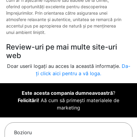
cum ar fi așezările rupestre sau Babele de la Ulmet,
oferind oportunități excelente pentru descoperirea
împrejurimilor. Prin orientarea către asigurarea unei
atmosfere relaxante și autentice, unitatea se remarcă prin
accentul pus pe apropierea de natură și pe menținerea
unui ambient liniștit.
Review-uri pe mai multe site-uri
web
Doar userii logați au acces la această informație.
Da-
ți click aici pentru a vă loga.
Este acesta compania dumneavoastră
?
Felicitări!
Aă cum să primești materialele de
marketing
Bozioru