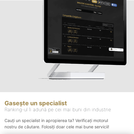
Gasește un specialist
Ranking-ul îi adună pe cei mai buni din industrie
Cauți un specialist in apropierea ta? Verificați motorul
nostru de căutare. Folosiți doar cele mai bune servicii!