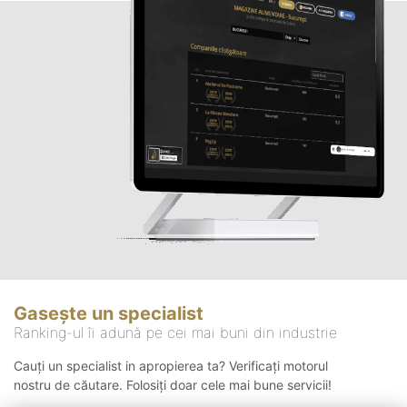
Gasește un specialist
Ranking-ul îi adună pe cei mai buni din industrie
Cauți un specialist in apropierea ta? Verificați motorul
nostru de căutare. Folosiți doar cele mai bune servicii!