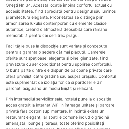
Onești Nr. 34. Această locație îmbină confortul actual cu
accesibilitatea, fiind apreciată pentru designul său luminos
și arhitectura elegantă. Proprietatea se distinge prin
armonizarea luxului contemporan cu elemente clasice
autentice, creând o atmosferă deosebită care rămâne
memorabilă pentru cei ce îi trec pragul.
Facilitățile puse la dispoziție sunt variate și concepute
pentru a garanta o ședere cât mai plăcută. Camerele
oferite sunt spațioase, elegante și bine igienizate, fiind
prevăzute cu aer condiționat pentru sporirea confortului.
O bună parte dintre ele dispun de balcoane private care
oferă priveliști către grădină sau asupra orașului. Confortul
este suplimentat de izolația fonică și pardoselile din
parchet, asigurând un mediu liniștit și relaxant.
Prin intermediul serviciilor sale, hotelul pune la dispoziție
acces gratuit la internet WiFi în întreaga unitate și parcare
privată fără costuri suplimentare. În incintă există un
restaurant elegant, iar spațiile comune includ o grădină
amenajată, lounge și terasă, toate oferind posibilități