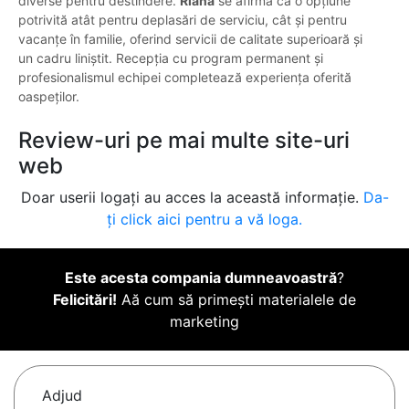
diverse pentru destindere.
Riana
se afirmă ca o opțiune
potrivită atât pentru deplasări de serviciu, cât și pentru
vacanțe în familie, oferind servicii de calitate superioară și
un cadru liniștit. Recepția cu program permanent și
profesionalismul echipei completează experiența oferită
oaspeților.
Review-uri pe mai multe site-uri
web
Doar userii logați au acces la această informație.
Da-
ți click aici pentru a vă loga.
Este acesta compania dumneavoastră
?
Felicitări!
Aă cum să primești materialele de
marketing
Adjud