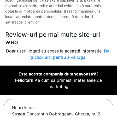
scaun de masaj pentru relaxare suplimentară. Evaluările
favorabile ale vizitatorilor anteriori evidențiază curățenia,
dotările și implicarea personalului, trasând imaginea unei
locații apreciate pentru atenția acordată detaliilor și
satisfacției clienților.
Review-uri pe mai multe site-uri
web
Doar userii logați au acces la această informație.
Da-
ți click aici pentru a vă loga.
Este acesta compania dumneavoastră
?
Felicitări!
Aă cum să primești materialele de
marketing
Hunedoara
Strada Constantin Dobrogeanu Gherea, nr.12