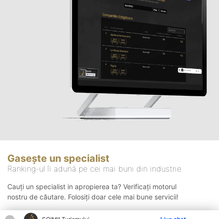
Gasește un specialist
Ranking-ul îi adună pe cei mai buni din industrie
Cauți un specialist in apropierea ta? Verificați motorul
nostru de căutare. Folosiți doar cele mai bune servicii!