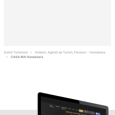
Șoimii Turismului
Hoteluri, Agenții de Turism, Pensiuni - Hunedoara
CASA INA Hunedoara