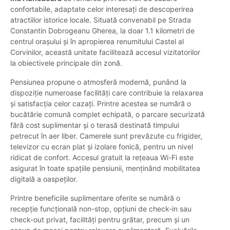
confortabile, adaptate celor interesați de descoperirea
atractiilor istorice locale. Situată convenabil pe Strada
Constantin Dobrogeanu Gherea, la doar 1.1 kilometri de
centrul orașului și în apropierea renumitului Castel al
Corvinilor, această unitate facilitează accesul vizitatorilor
la obiectivele principale din zonă.
Pensiunea propune o atmosferă modernă, punând la
dispoziție numeroase facilități care contribuie la relaxarea
și satisfacția celor cazați. Printre acestea se numără o
bucătărie comună complet echipată, o parcare securizată
fără cost suplimentar și o terasă destinată timpului
petrecut în aer liber. Camerele sunt prevăzute cu frigider,
televizor cu ecran plat și izolare fonică, pentru un nivel
ridicat de confort. Accesul gratuit la rețeaua Wi-Fi este
asigurat în toate spațiile pensiunii, menținând mobilitatea
digitală a oaspeților.
Printre beneficiile suplimentare oferite se numără o
recepție funcțională non-stop, opțiuni de check-in sau
check-out privat, facilități pentru grătar, precum și un