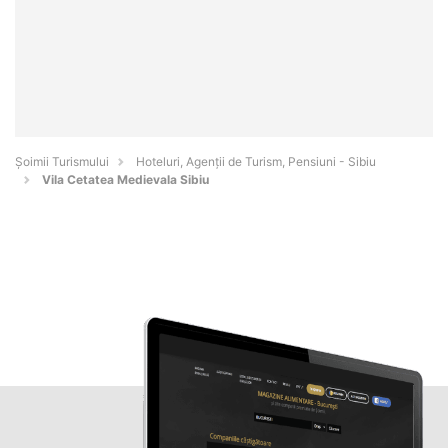
Șoimii Turismului
Hoteluri, Agenții de Turism, Pensiuni - Sibiu
Vila Cetatea Medievala Sibiu