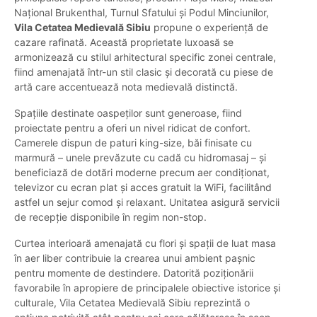
Național Brukenthal, Turnul Sfatului și Podul Minciunilor,
Vila Cetatea Medievală Sibiu
propune o experiență de
cazare rafinată. Această proprietate luxoasă se
armonizează cu stilul arhitectural specific zonei centrale,
fiind amenajată într-un stil clasic și decorată cu piese de
artă care accentuează nota medievală distinctă.
Spațiile destinate oaspeților sunt generoase, fiind
proiectate pentru a oferi un nivel ridicat de confort.
Camerele dispun de paturi king-size, băi finisate cu
marmură – unele prevăzute cu cadă cu hidromasaj – și
beneficiază de dotări moderne precum aer condiționat,
televizor cu ecran plat și acces gratuit la WiFi, facilitând
astfel un sejur comod și relaxant. Unitatea asigură servicii
de recepție disponibile în regim non-stop.
Curtea interioară amenajată cu flori și spații de luat masa
în aer liber contribuie la crearea unui ambient pașnic
pentru momente de destindere. Datorită poziționării
favorabile în apropiere de principalele obiective istorice și
culturale, Vila Cetatea Medievală Sibiu reprezintă o