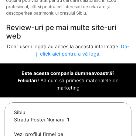
opțiune potrivită atât pentru cei care călătoresc în scop
profesional, cât și pentru cei interesați de relaxare și
descoperirea patrimoniului orașului Sibiu.
Review-uri pe mai multe site-uri
web
Doar userii logați au acces la această informație.
Da-
ți click aici pentru a vă loga.
Este acesta compania dumneavoastră
?
Felicitări!
Aă cum să primești materialele de
marketing
Sibiu
Strada Postei Numarul 1
Vezi profilul firmei pe