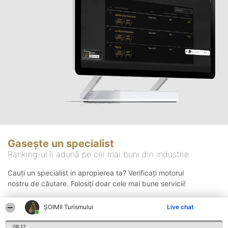
Gasește un specialist
Ranking-ul îi adună pe cei mai buni din industrie
Cauți un specialist in apropierea ta? Verificați motorul
nostru de căutare. Folosiți doar cele mai bune servicii!
ȘOIMII Turismului
Live chat
Căutare
08:12