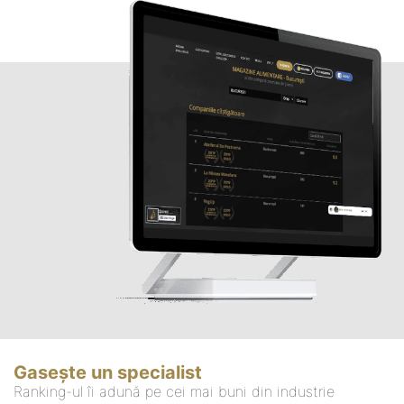
Gasește un specialist
Ranking-ul îi adună pe cei mai buni din industrie