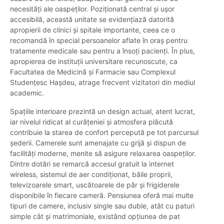
necesități ale oaspeților. Poziționată central și ușor
accesibilă, această unitate se evidențiază datorită
apropierii de clinici și spitale importante, ceea ce o
recomandă în special persoanelor aflate în oraș pentru
tratamente medicale sau pentru a însoți pacienți. În plus,
apropierea de instituții universitare recunoscute, ca
Facultatea de Medicină și Farmacie sau Complexul
Studențesc Hașdeu, atrage frecvent vizitatori din mediul
academic.
Spațiile interioare prezintă un design actual, atent lucrat,
iar nivelul ridicat al curățeniei și atmosfera plăcută
contribuie la starea de confort percepută pe tot parcursul
șederii. Camerele sunt amenajate cu grijă și dispun de
facilități moderne, menite să asigure relaxarea oaspeților.
Dintre dotări se remarcă accesul gratuit la internet
wireless, sistemul de aer condiționat, băile proprii,
televizoarele smart, uscătoarele de păr și frigiderele
disponibile în fiecare cameră. Pensiunea oferă mai multe
tipuri de camere, inclusiv single sau duble, atât cu paturi
simple cât și matrimoniale, existând opțiunea de pat