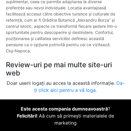
suplimentar, ceea ce permite adaptarea la diverse
preferințe sau nevoi individuale. Locația avantajoasă
facilitează accesul către obiective turistice și culturale de
referință, cum ar fi Grădina Botanică „Alexandru Borza” și
centrul istoric, aspecte ce transformă fiecare ședere într-o
oportunitate pentru descoperire și destindere. Confortul,
poziționarea și calitatea serviciilor definesc această
pensiune ca o opțiune potrivită pentru cei ce vizitează
Cluj-Napoca.
Review-uri pe mai multe site-uri
web
Doar userii logați au acces la această informație.
Da-
ți click aici pentru a vă loga.
Este acesta compania dumneavoastră
?
Felicitări!
Aă cum să primești materialele de
marketing