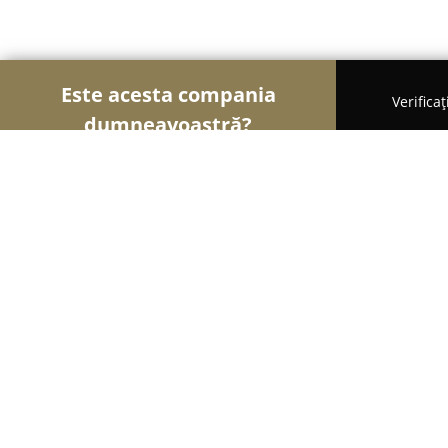
Este acesta compania
Verifica
dumneavoastră?
Șoimii Turismului
Hoteluri, Agenții de Turism, 
Varvara de Bucovina
9.6
(487)