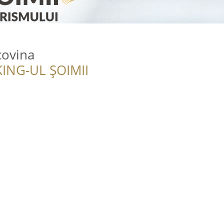
covina
ING-UL ȘOIMII