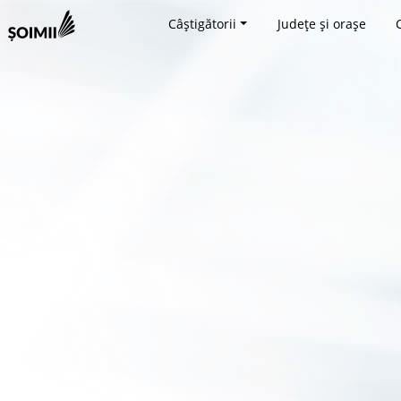
Câștigătorii
Județe și orașe