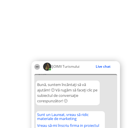
ȘOIMII Turismului
Live chat
21:54
Bună, suntem încântați să vă
ajutăm! 🙂 Vă rugăm să faceți clic pe
subiectul de conversație
corespunzător! 🙂
Sunt un Laureat, vreau să ridic
materiale de marketing
Vreau să-mi înscriu firma in proiectul