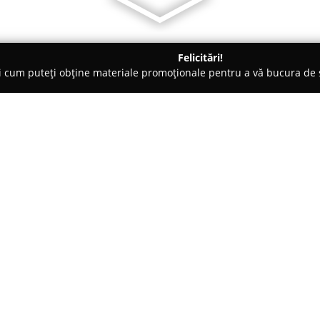
Felicitări!
ți cum puteți obține materiale promoționale pentru a vă bucura d
Pensiuni - Gura Humorului
Varvara de Bucovina
Despre companie:
Varvara de Bucovina
reprezintă
Humorului, în inima regiunii Bu
apropiere de celebra Mănăstire
pentru explorarea bogățiilor nat
Arată mai multe >>
Aici, elementele moderne de co
specifică Bucovinei, generând u