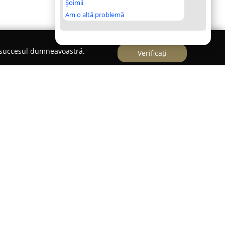
Șoimii
Am o altă problemă
e succesul dumneavoastră.
Verificați
 un spațiu de relaxare și tradiție situat în Gura
covina. Chiar la baza Munților Carpați și în
 Voroneț, această pensiune oferă contextul ideal
urale și culturale ale zonei.
nfort sunt completate de ospitalitatea autentică
n mediu cald și plăcut pentru fiecare vizitator.