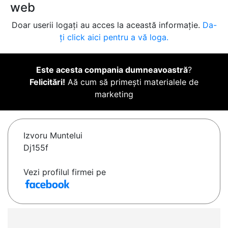
web
Doar userii logați au acces la această informație.
Da-
ți click aici pentru a vă loga.
Este acesta compania dumneavoastră
?
Felicitări!
Aă cum să primești materialele de
marketing
Izvoru Muntelui
Dj155f
Vezi profilul firmei pe