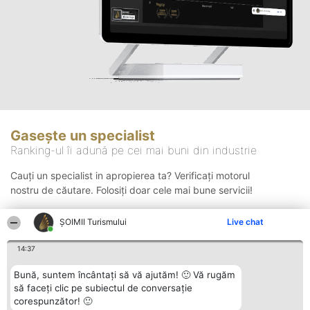
Gasește un specialist
Ranking-ul îi adună pe cei mai buni din industrie
Cauți un specialist in apropierea ta? Verificați motorul
nostru de căutare. Folosiți doar cele mai bune servicii!
ȘOIMII Turismului
Live chat
Căutare
14:37
Bună, suntem încântați să vă ajutăm! 🙂 Vă rugăm
să faceți clic pe subiectul de conversație
corespunzător! 🙂