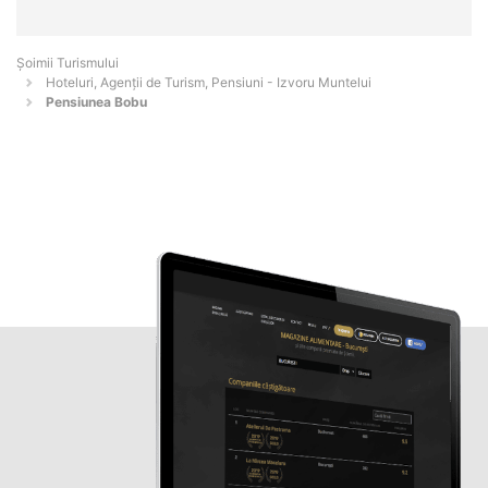
Șoimii Turismului
Hoteluri, Agenții de Turism, Pensiuni - Izvoru Muntelui
Pensiunea Bobu