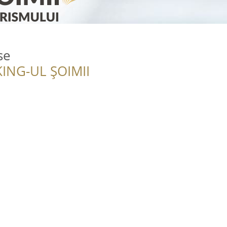
se
ING-UL ȘOIMII