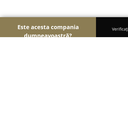
Este acesta compania
Verifica
dumneavoastră?
Șoimii Turismului
Hoteluri, Agenții de Turism, P
Quantum House
9.1
(178)