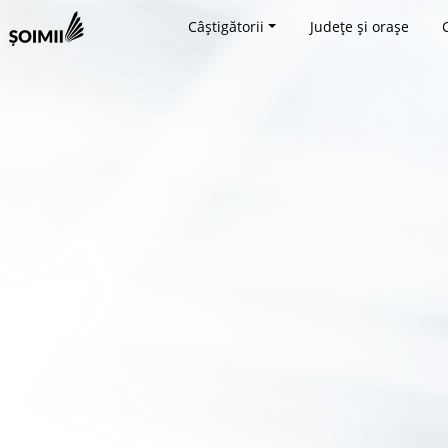
Câștigătorii
Județe și orașe