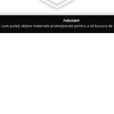
Felicitări!
ți cum puteți obține materiale promoționale pentru a vă bucura d
ensiuni - Vatra Dornei
Quantum House
Despre companie:
Amplasată în centrul stațiunii 
numărul 28,
Quantum House
p
relaxare și confort într-un me
atmosferă primitoare, devenind
Arată mai multe >>
petreacă timp în natură, într-
Unitatea dispune de opt camere