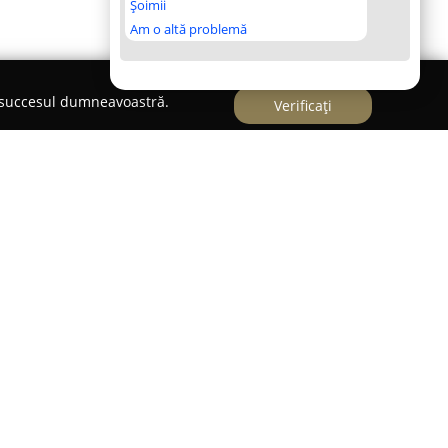
Șoimii
Am o altă problemă
e succesul dumneavoastră.
Verificați
Vatra Dornei, pe strada Mihai Eminescu, la
ropune o experiență de cazare menită să ofere
diu modern. Această locație se remarcă printr-o
 o opțiune potrivită pentru cei care doresc să
un cadru memorabil.
 duble, fiecare fiind echipată cu pat