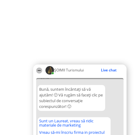
ȘOIMII Turismului
Live chat
09:14
Bună, suntem încântați să vă
ajutăm! 🙂 Vă rugăm să faceți clic pe
subiectul de conversație
corespunzător! 🙂
Sunt un Laureat, vreau să ridic
materiale de marketing
Vreau să-mi înscriu firma in proiectul