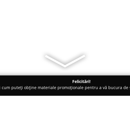
Felicitări!
ți cum puteți obține materiale promoționale pentru a vă bucura d
Pensiuni - Neamţ
Cabana Negulesti