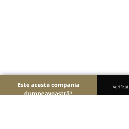
Este acesta compania
Verifica
dumneavoastră?
Șoimii Turismului
Hoteluri, Agenții de Turism, 