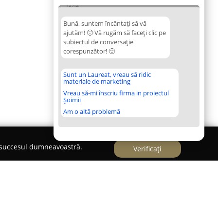
15:42
Bună, suntem încântați să vă
ajutăm! 🙂 Vă rugăm să faceți clic pe
subiectul de conversație
corespunzător! 🙂
Sunt un Laureat, vreau să ridic
materiale de marketing
Vreau să-mi înscriu firma in proiectul
Șoimii
Am o altă problemă
e succesul dumneavoastră.
Verificați