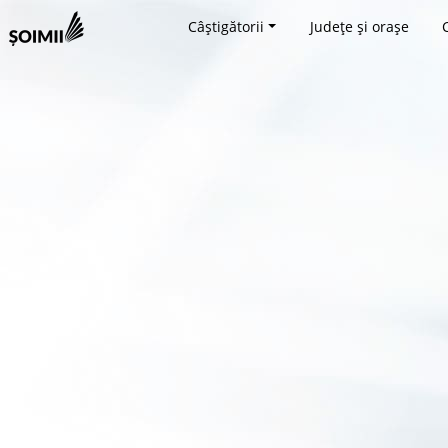
Câștigătorii
Județe și orașe