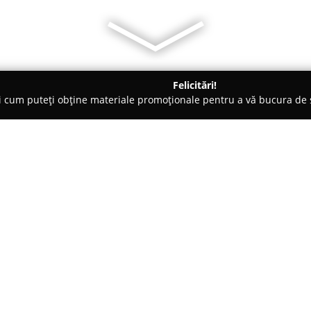
Felicitări!
ți cum puteți obține materiale promoționale pentru a vă bucura d
nsiuni - Iaşi
Hotel Belleville Iasi
Despre companie:
Localizat strategic în municipiul
aproximativ 400 de metri de Iul
Hotel Belleville Iasi
este recuno
în interes de afaceri, cât și pen
Arată mai multe >>
dispune de facilități moderne 