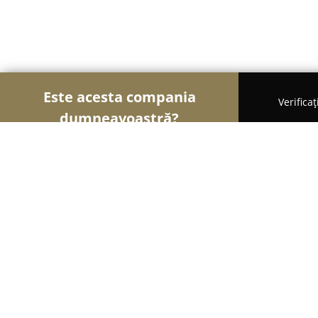
Este acesta compania
Verifica
dumneavoastră?
Șoimii Turismului
Hoteluri, Agenții de Turism, Pe
Hotel Belleville Iasi