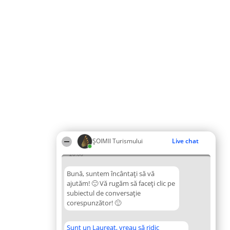
ȘOIMII Turismului
Live chat
20:06
Bună, suntem încântați să vă
ajutăm! 🙂 Vă rugăm să faceți clic pe
subiectul de conversație
corespunzător! 🙂
Sunt un Laureat, vreau să ridic