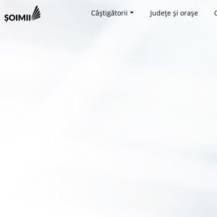
Câștigătorii
Județe și orașe