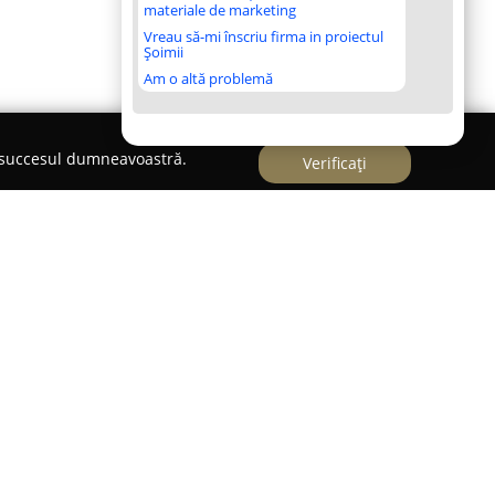
materiale de marketing
Vreau să-mi înscriu firma in proiectul
Șoimii
Am o altă problemă
e succesul dumneavoastră.
Verificați
 Iași, la mică distanță de centrul orașului și la
ius Mall, respectiv 900 de metri de Palas Mall,
scut ca o opțiune potrivită atât pentru cei aflați
tru turiștii veniți pentru relaxare. Acest hotel
și oferă o ambianță plăcută, menită să asigure un