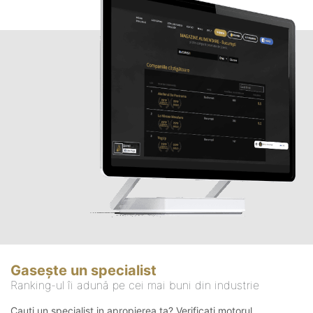
Gasește un specialist
Ranking-ul îi adună pe cei mai buni din industrie
Cauți un specialist in apropierea ta? Verificați motorul