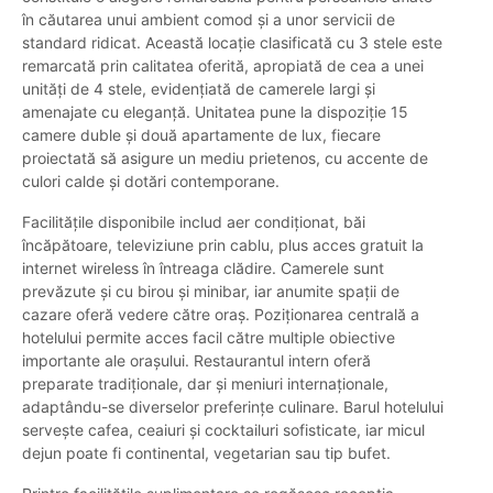
în căutarea unui ambient comod și a unor servicii de
standard ridicat. Această locație clasificată cu 3 stele este
remarcată prin calitatea oferită, apropiată de cea a unei
unități de 4 stele, evidențiată de camerele largi și
amenajate cu eleganță. Unitatea pune la dispoziție 15
camere duble și două apartamente de lux, fiecare
proiectată să asigure un mediu prietenos, cu accente de
culori calde și dotări contemporane.
Facilitățile disponibile includ aer condiționat, băi
încăpătoare, televiziune prin cablu, plus acces gratuit la
internet wireless în întreaga clădire. Camerele sunt
prevăzute și cu birou și minibar, iar anumite spații de
cazare oferă vedere către oraș. Poziționarea centrală a
hotelului permite acces facil către multiple obiective
importante ale orașului. Restaurantul intern oferă
preparate tradiționale, dar și meniuri internaționale,
adaptându-se diverselor preferințe culinare. Barul hotelului
servește cafea, ceaiuri și cocktailuri sofisticate, iar micul
dejun poate fi continental, vegetarian sau tip bufet.