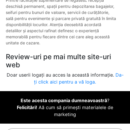
Printre facilitățile suplimentare se regăsesc recepția
deschisă permanent, spații pentru depozitarea bagajelor,
seifuri pentru bunuri de valoare, servicii de curățătorie,
sală pentru evenimente și parcare privată gratuită în limita
disponibilității locurilor. Atenția deosebită acordată
detaliilor și aspectul rafinat definesc o experiență
memorabilă pentru fiecare dintre cei care aleg această
unitate de cazare.
Review-uri pe mai multe site-uri
web
Doar userii logați au acces la această informație.
Da-
ți click aici pentru a vă loga.
Este acesta compania dumneavoastră
?
Felicitări!
Aă cum să primești materialele de
marketing