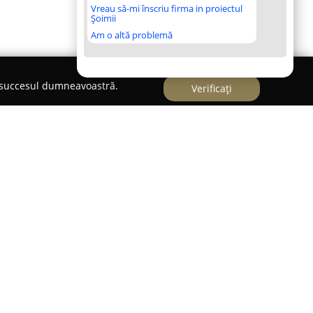
Vreau să-mi înscriu firma in proiectul
Șoimii
Am o altă problemă
e succesul dumneavoastră.
Verificați
itoresc, pe dealurile împădurite dintre Fântânele
rginimii Sibiului,
Pensiunea Prințul Vlad
se
 pentru cei interesați de un sejur liniștit.
rtantă regiune etnografică, recunoscută pentru
i bogăția patrimoniului cultural, oferă un decor
e aglomerarea orașelor.