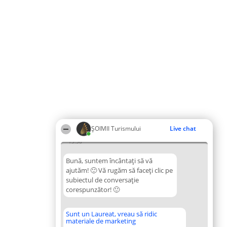
ȘOIMII Turismului
Live chat
13:58
Bună, suntem încântați să vă
ajutăm! 🙂 Vă rugăm să faceți clic pe
subiectul de conversație
corespunzător! 🙂
Sunt un Laureat, vreau să ridic
materiale de marketing