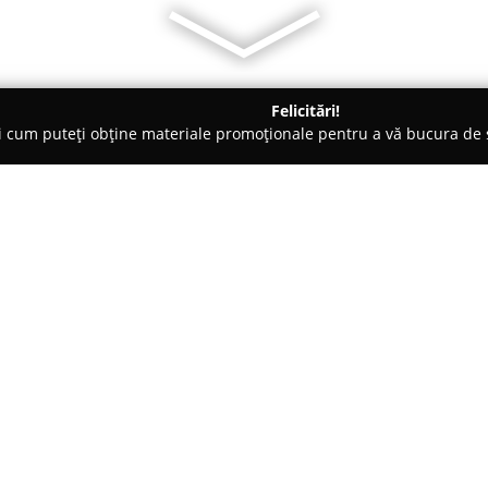
Felicitări!
ți cum puteți obține materiale promoționale pentru a vă bucura d
ensiuni - Fântânele
Printul Vlad
Despre companie:
Așezată într-un cadru natural p
și Sibiel, în zona renumită a Mă
remarcă drept o locație specială
Amplasarea sa în această impo
Arată mai multe >>
conservarea tradițiilor locale ș
ideal pentru odihnă departe d