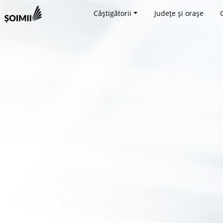
Câștigătorii
Județe și orașe