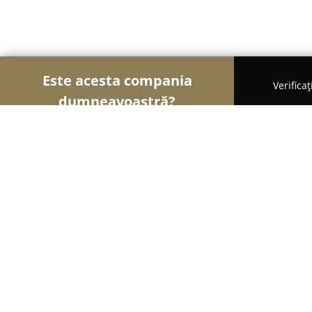
Este acesta compania
Verifica
dumneavoastră?
Șoimii Turismului
Hoteluri, Agenții de Turism, P
Printul Vlad
9.1
(174)