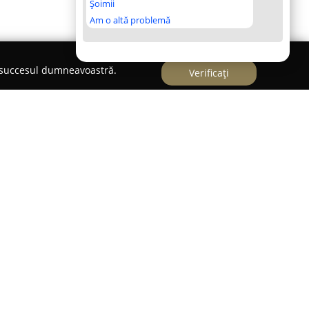
Șoimii
Am o altă problemă
e succesul dumneavoastră.
Verificați
lneoclimaterică Sovata,
Pensiunea Comfort
alitate superioară pe întreaga durată a anului.
rei stele se remarcă printr-un design actual și o
ind o atmosferă caldă și relaxantă pentru
Ursu, celebrul obiectiv al regiunii, precum și de