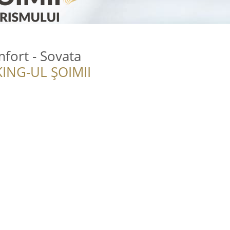
fort - Sovata
ING-UL ȘOIMII