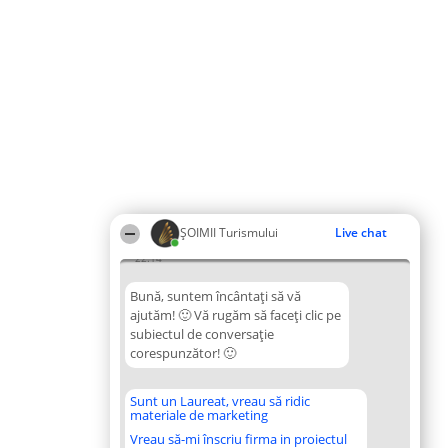
ȘOIMII Turismului
Live chat
22:14
Bună, suntem încântați să vă
ajutăm! 🙂 Vă rugăm să faceți clic pe
subiectul de conversație
corespunzător! 🙂
Sunt un Laureat, vreau să ridic
materiale de marketing
Vreau să-mi înscriu firma in proiectul