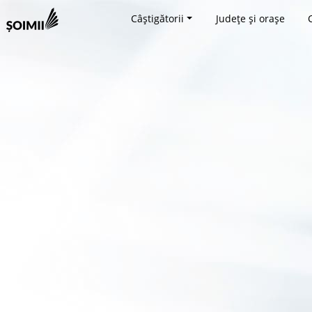
Câștigătorii
Județe și orașe