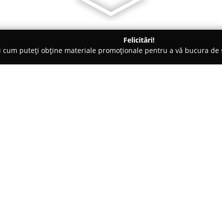
Felicitări!
ți cum puteți obține materiale promoționale pentru a vă bucura d
ensiuni - Sovata
Pensiunea Comfort - Sovata
Despre companie:
Aflată în renumita stațiune ba
asigură servicii de cazare de c
Această locație clasificată la t
ambianță atent concepută, ofer
Arată mai multe >>
vizitatori.
Situarea în apropiere de Lacul 