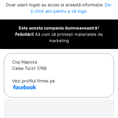
Doar userii logați au acces la această informație.
Da-
ți click aici pentru a vă loga.
Este acesta compania dumneavoastră
?
Felicitări!
Aă cum să primești materialele de
marketing
Cluj-Napoca
Calea Turzii 176B
Vezi profilul firmei pe