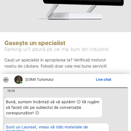
Gasește un specialist
Ranking-ul îi adună pe cei mai buni din industrie
Cauți un specialist in apropierea ta? Verificați motorul
nostru de căutare. Folosiți doar cele mai bune servicii!
ȘOIMII Turismului
Live chat
Căutare
16:05
Bună, suntem încântați să vă ajutăm! 🙂 Vă rugăm
să faceți clic pe subiectul de conversație
corespunzător! 🙂
Sunt un Laureat, vreau să ridic materiale de
Organizator Ranking
Plebiscyt
Contact