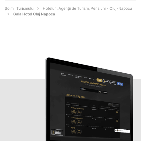
Șoimii Turismului
Hoteluri, Agenții de Turism, Pensiuni - Cluj-Napoca
Gala Hotel Cluj Napoca