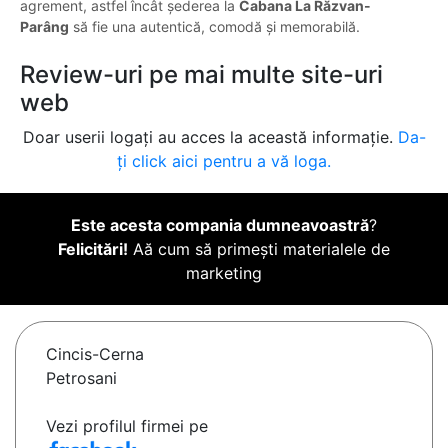
agrement, astfel încât șederea la
Cabana La Răzvan-
Parâng
să fie una autentică, comodă și memorabilă.
Review-uri pe mai multe site-uri
web
Doar userii logați au acces la această informație.
Da-
ți click aici pentru a vă loga.
Este acesta compania dumneavoastră
?
Felicitări!
Aă cum să primești materialele de
marketing
Cincis-Cerna
Petrosani
Vezi profilul firmei pe