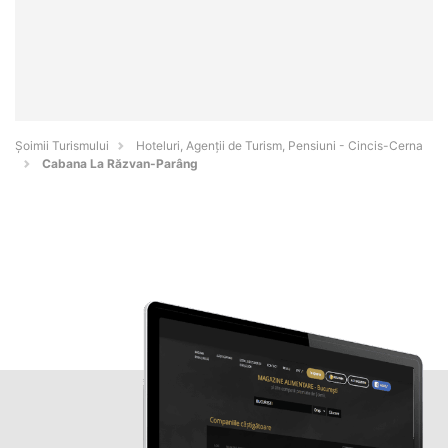
Șoimii Turismului
Hoteluri, Agenții de Turism, Pensiuni - Cincis-Cerna
Cabana La Răzvan-Parâng