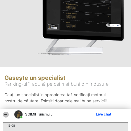
Gasește un specialist
Ranking-ul îi adună pe cei mai buni din industrie
Cauți un specialist in apropierea ta? Verificați motorul
nostru de căutare. Folosiți doar cele mai bune servicii!
ȘOIMII Turismului
Live chat
Căutare
16:08