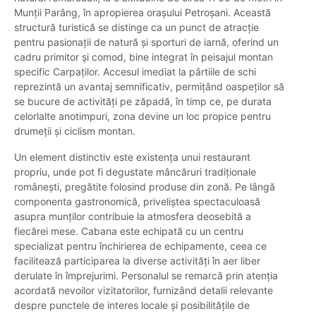
Munții Parâng, în apropierea orașului Petroșani. Această
structură turistică se distinge ca un punct de atracție
pentru pasionații de natură și sporturi de iarnă, oferind un
cadru primitor și comod, bine integrat în peisajul montan
specific Carpaților. Accesul imediat la pârtiile de schi
reprezintă un avantaj semnificativ, permițând oaspeților să
se bucure de activități pe zăpadă, în timp ce, pe durata
celorlalte anotimpuri, zona devine un loc propice pentru
drumeții și ciclism montan.
Un element distinctiv este existența unui restaurant
propriu, unde pot fi degustate mâncăruri tradiționale
românești, pregătite folosind produse din zonă. Pe lângă
componenta gastronomică, priveliștea spectaculoasă
asupra munților contribuie la atmosfera deosebită a
fiecărei mese. Cabana este echipată cu un centru
specializat pentru închirierea de echipamente, ceea ce
facilitează participarea la diverse activități în aer liber
derulate în împrejurimi. Personalul se remarcă prin atenția
acordată nevoilor vizitatorilor, furnizând detalii relevante
despre punctele de interes locale și posibilitățile de