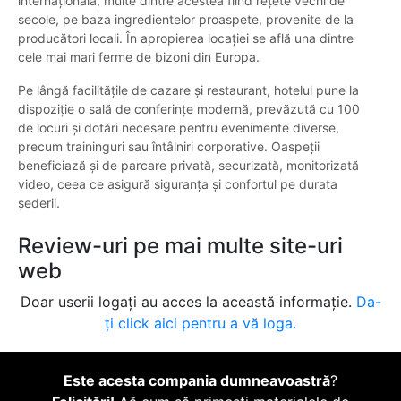
internațională, multe dintre acestea fiind rețete vechi de
secole, pe baza ingredientelor proaspete, provenite de la
producători locali. În apropierea locației se află una dintre
cele mai mari ferme de bizoni din Europa.
Pe lângă facilitățile de cazare și restaurant, hotelul pune la
dispoziție o sală de conferințe modernă, prevăzută cu 100
de locuri și dotări necesare pentru evenimente diverse,
precum traininguri sau întâlniri corporative. Oaspeții
beneficiază și de parcare privată, securizată, monitorizată
video, ceea ce asigură siguranța și confortul pe durata
șederii.
Review-uri pe mai multe site-uri
web
Doar userii logați au acces la această informație.
Da-
ți click aici pentru a vă loga.
Este acesta compania dumneavoastră
?