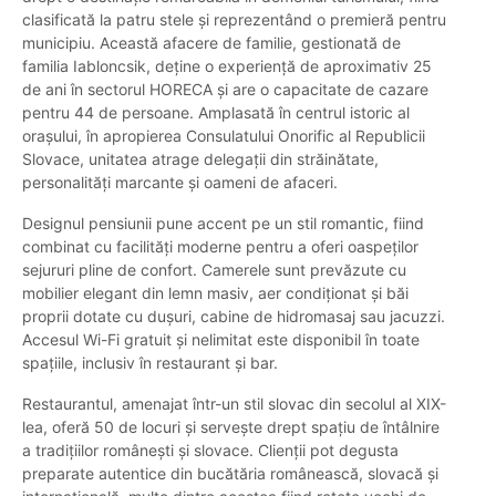
clasificată la patru stele și reprezentând o premieră pentru
municipiu. Această afacere de familie, gestionată de
familia Iabloncsik, deține o experiență de aproximativ 25
de ani în sectorul HORECA și are o capacitate de cazare
pentru 44 de persoane. Amplasată în centrul istoric al
orașului, în apropierea Consulatului Onorific al Republicii
Slovace, unitatea atrage delegații din străinătate,
personalități marcante și oameni de afaceri.
Designul pensiunii pune accent pe un stil romantic, fiind
combinat cu facilități moderne pentru a oferi oaspeților
sejururi pline de confort. Camerele sunt prevăzute cu
mobilier elegant din lemn masiv, aer condiționat și băi
proprii dotate cu dușuri, cabine de hidromasaj sau jacuzzi.
Accesul Wi-Fi gratuit și nelimitat este disponibil în toate
spațiile, inclusiv în restaurant și bar.
Restaurantul, amenajat într-un stil slovac din secolul al XIX-
lea, oferă 50 de locuri și servește drept spațiu de întâlnire
a tradițiilor românești și slovace. Clienții pot degusta
preparate autentice din bucătăria românească, slovacă și