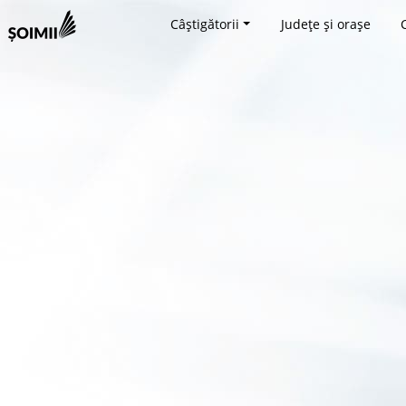
Câștigătorii
Județe și orașe