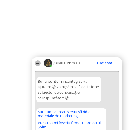
ȘOIMII Turismului
Live chat
05:25
Bună, suntem încântați să vă
ajutăm! 🙂 Vă rugăm să faceți clic pe
subiectul de conversație
corespunzător! 🙂
Sunt un Laureat, vreau să ridic
materiale de marketing
Vreau să-mi înscriu firma in proiectul
Șoimii