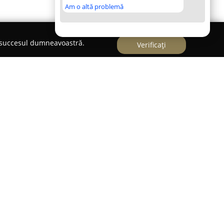
Am o altă problemă
e succesul dumneavoastră.
Verificați
i stațiuni Moneasa, adesea supranumită „Perla
 Mayumi
pune la dispoziție facilități de cazare
ern cu un design arhitectural inspirat de
ă într-o depresiune liniștită pe valea Moneasa, la
 pensiunea beneficiază de o situare avantajoasă,
0 metri, ceea ce permite o atmosferă calmă și
unților.