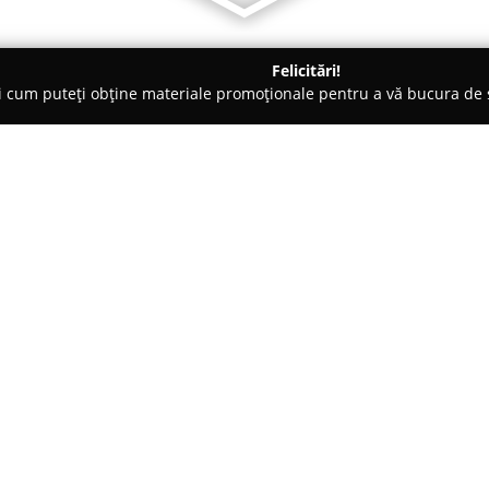
Felicitări!
ți cum puteți obține materiale promoționale pentru a vă bucura d
Pensiuni - Moneasa
Pensiunea Mayumi, Statiunea Moneasa
easa
Despre companie:
Amplasată în centrul renumite
Munților Apuseni”,
Pensiunea
care combină rafinamentul mod
castelele medievale. Poziționat
Arată mai multe >>
poalele masivului Codru-Moma,
la o altitudine de circa 280-29
priveliști atrăgătoare asupra m