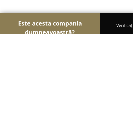
Este acesta compania
Verifica
dumneavoastră?
Șoimii Turismului
Hoteluri, Agenții de Turism, 
Pensiunea Mayumi, Statiunea Mon
9
(595)
Moneasa, moneasa