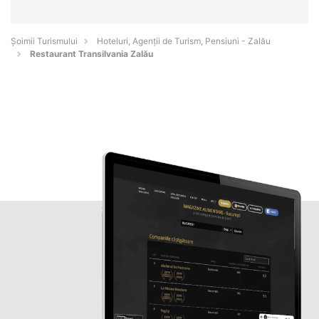
Șoimii Turismului
Hoteluri, Agenții de Turism, Pensiuni - Zalău
Restaurant Transilvania Zalău