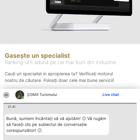
Gasește un specialist
Ranking-ul îi adună pe cei mai buni din industrie
Cauți un specialist in apropierea ta? Verificați motorul
nostru de căutare. Folosiți doar cele mai bune servicii!
ȘOIMII Turismului
Live chat
Căutare
21:41
Bună, suntem încântați să vă ajutăm! 🙂 Vă rugăm
să faceți clic pe subiectul de conversație
corespunzător! 🙂