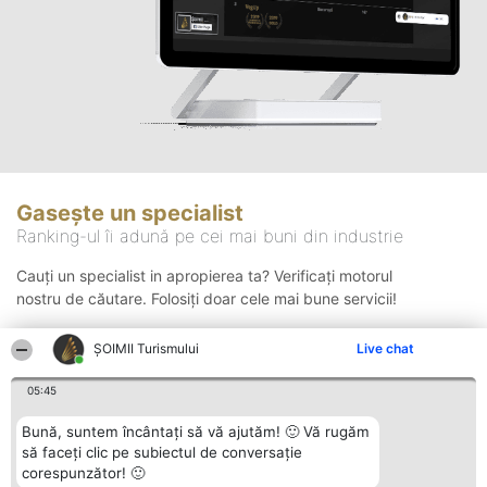
Gasește un specialist
Ranking-ul îi adună pe cei mai buni din industrie
Cauți un specialist in apropierea ta? Verificați motorul
nostru de căutare. Folosiți doar cele mai bune servicii!
ȘOIMII Turismului
Live chat
Căutare
05:45
Bună, suntem încântați să vă ajutăm! 🙂 Vă rugăm
să faceți clic pe subiectul de conversație
corespunzător! 🙂