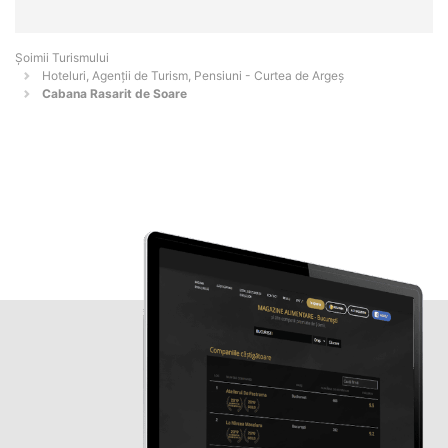
Șoimii Turismului
Hoteluri, Agenții de Turism, Pensiuni - Curtea de Argeş
Cabana Rasarit de Soare