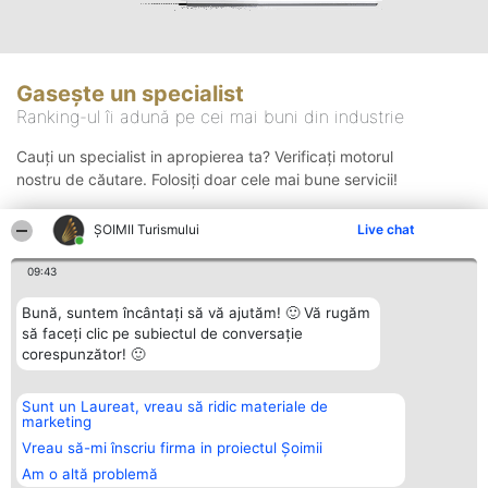
Gasește un specialist
Ranking-ul îi adună pe cei mai buni din industrie
Cauți un specialist in apropierea ta? Verificați motorul
nostru de căutare. Folosiți doar cele mai bune servicii!
ȘOIMII Turismului
Live chat
Căutare
09:43
Bună, suntem încântați să vă ajutăm! 🙂 Vă rugăm
să faceți clic pe subiectul de conversație
corespunzător! 🙂
Sunt un Laureat, vreau să ridic materiale de
Organizator Ranking
Plebiscyt
Contact
marketing
BRIGHT SOLUTIONS BR SRL
Câștigătorii
Contact
Aleea Timisul De Sus 2 Bl. A30
Lista Tuturor
Vreau să-mi înscriu firma in proiectul Șoimii
Sc. A Et. 4 Ap. 13 Cod 061952
Laureaților
Am o altă problemă
București
Reguli