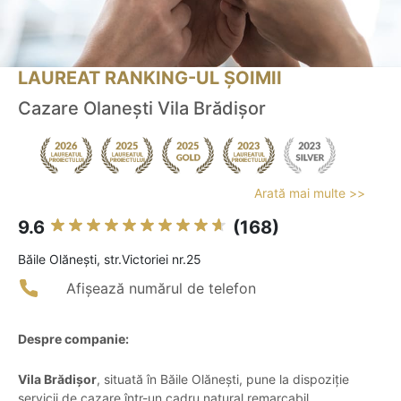
LAUREAT RANKING-UL ȘOIMII
Cazare Olanești Vila Brădișor
Arată mai multe >>
9.6
(168)
Băile Olăneşti, str.Victoriei nr.25
Afișează numărul de telefon
Despre companie:
Vila Brădișor
, situată în Băile Olănești, pune la dispoziție
servicii de cazare într-un cadru natural remarcabil,