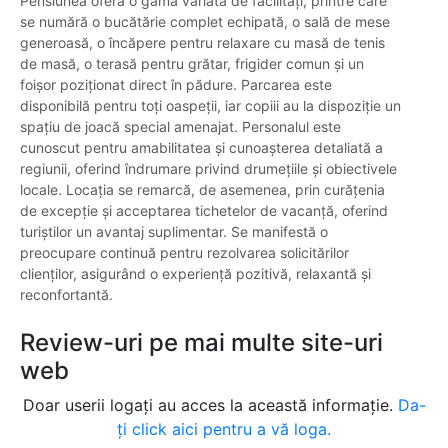
Pensiunea oferă o gamă variată de facilități, printre care
se numără o bucătărie complet echipată, o sală de mese
generoasă, o încăpere pentru relaxare cu masă de tenis
de masă, o terasă pentru grătar, frigider comun și un
foișor poziționat direct în pădure. Parcarea este
disponibilă pentru toți oaspeții, iar copiii au la dispoziție un
spațiu de joacă special amenajat. Personalul este
cunoscut pentru amabilitatea și cunoașterea detaliată a
regiunii, oferind îndrumare privind drumețiile și obiectivele
locale. Locația se remarcă, de asemenea, prin curățenia
de excepție și acceptarea tichetelor de vacanță, oferind
turiștilor un avantaj suplimentar. Se manifestă o
preocupare continuă pentru rezolvarea solicitărilor
clienților, asigurând o experiență pozitivă, relaxantă și
reconfortantă.
Review-uri pe mai multe site-uri
web
Doar userii logați au acces la această informație.
Da-
ți click aici pentru a vă loga.