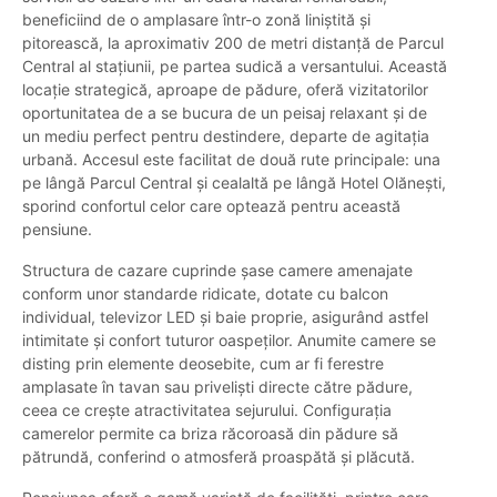
beneficiind de o amplasare într-o zonă liniștită și
pitorească, la aproximativ 200 de metri distanță de Parcul
Central al stațiunii, pe partea sudică a versantului. Această
locație strategică, aproape de pădure, oferă vizitatorilor
oportunitatea de a se bucura de un peisaj relaxant și de
un mediu perfect pentru destindere, departe de agitația
urbană. Accesul este facilitat de două rute principale: una
pe lângă Parcul Central și cealaltă pe lângă Hotel Olănești,
sporind confortul celor care optează pentru această
pensiune.
Structura de cazare cuprinde șase camere amenajate
conform unor standarde ridicate, dotate cu balcon
individual, televizor LED și baie proprie, asigurând astfel
intimitate și confort tuturor oaspeților. Anumite camere se
disting prin elemente deosebite, cum ar fi ferestre
amplasate în tavan sau priveliști directe către pădure,
ceea ce crește atractivitatea sejurului. Configurația
camerelor permite ca briza răcoroasă din pădure să
pătrundă, conferind o atmosferă proaspătă și plăcută.