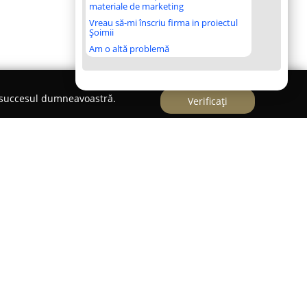
materiale de marketing
Vreau să-mi înscriu firma in proiectul
Șoimii
Am o altă problemă
e succesul dumneavoastră.
Verificați
tr-un mediu natural, într-o zonă liniștită, la o
l orașului Cluj-Napoca. Această pensiune se
ă și cadrul natural, fiind recunoscută drept un
 să se deconecteze de aglomerația urbană și să
spețime și liniște pe care îl oferă natura din