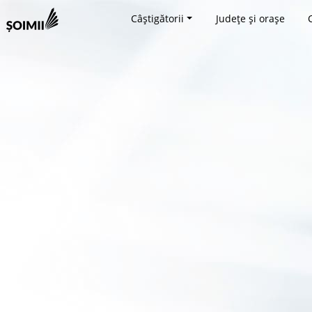
Câștigătorii
Județe și orașe