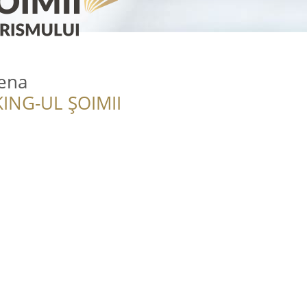
ena
ING-UL ȘOIMII