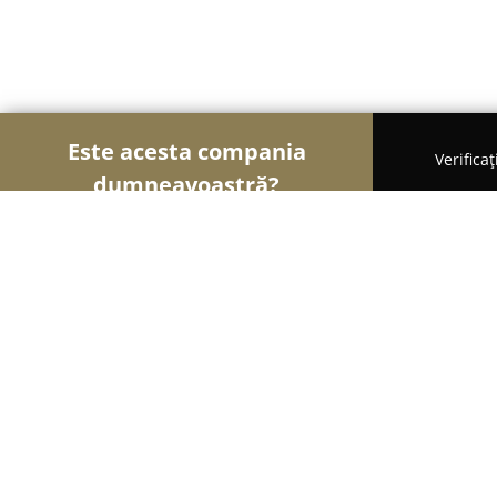
Este acesta compania
Verifica
dumneavoastră?
Șoimii Turismului
Hoteluri, Agenții de Turism, Pe
Pensiunea Serena