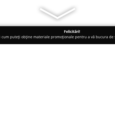
Felicitări!
ți cum puteți obține materiale promoționale pentru a vă bucura d
nsiuni - Făgetu Ierii
Pensiunea Serena
Despre companie:
Pensiunea Serena este situată în
distanță redusă față de centru
distinge prin ambianța relaxant
refugiu pentru cei care doresc
Arată mai multe >>
beneficieze de surplusul de pro