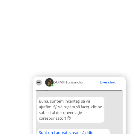
ȘOIMII Turismului
Live chat
21:27
Bună, suntem încântați să vă
ajutăm! 🙂 Vă rugăm să faceți clic pe
subiectul de conversație
corespunzător! 🙂
Sunt un Laureat, vreau să ridic