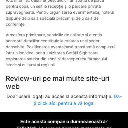
fotbal, un lac destinat pescuitului, un spațiu de joacă
pentru copii, un seif la recepție și o parcare privată
supravegheată. Pentru organizarea evenimentelor, hotelul
dispune de o sală specială precum și de o sală de
conferințe.
Atmosfera primitoare, serviciile de calitate și atenția
acordată detaliilor contribuie la crearea unei șederi
deosebite. Poziționarea avantajoasă transformă complexul
într-un loc ideal pentru vizitarea Cetății Sighișoara,
explorarea satelor din zonă și descoperirea farmecului
istoric și cultural al regiunii.
Review-uri pe mai multe site-uri
web
Doar userii logați au acces la această informație.
Da-
ți click aici pentru a vă loga.
Este acesta compania dumneavoastră
?