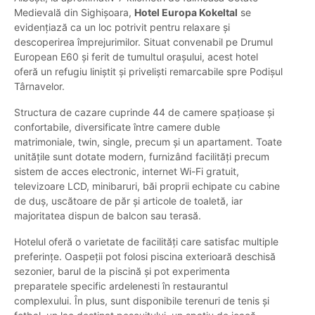
Medievală din Sighișoara,
Hotel Europa Kokeltal
se
evidențiază ca un loc potrivit pentru relaxare și
descoperirea împrejurimilor. Situat convenabil pe Drumul
European E60 și ferit de tumultul orașului, acest hotel
oferă un refugiu liniștit și priveliști remarcabile spre Podișul
Târnavelor.
Structura de cazare cuprinde 44 de camere spațioase și
confortabile, diversificate între camere duble
matrimoniale, twin, single, precum și un apartament. Toate
unitățile sunt dotate modern, furnizând facilități precum
sistem de acces electronic, internet Wi-Fi gratuit,
televizoare LCD, minibaruri, băi proprii echipate cu cabine
de duș, uscătoare de păr și articole de toaletă, iar
majoritatea dispun de balcon sau terasă.
Hotelul oferă o varietate de facilități care satisfac multiple
preferințe. Oaspeții pot folosi piscina exterioară deschisă
sezonier, barul de la piscină și pot experimenta
preparatele specific ardelenesti în restaurantul
complexului. În plus, sunt disponibile terenuri de tenis și