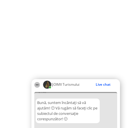
ȘOIMII Turismului
Live chat
21:46
Bună, suntem încântați să vă
ajutăm! 🙂 Vă rugăm să faceți clic pe
subiectul de conversație
corespunzător! 🙂