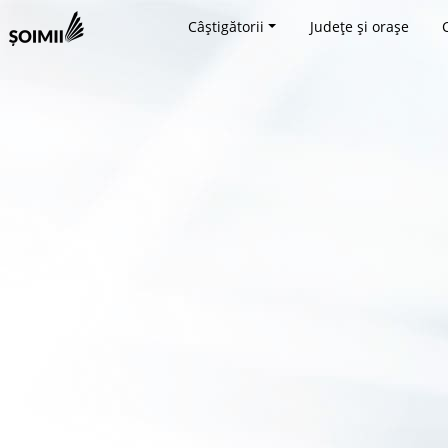
Câștigătorii
Județe și orașe