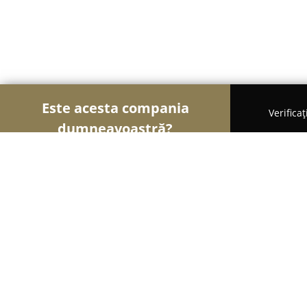
Este acesta compania
Verifica
dumneavoastră?
Șoimii Turismului
Hoteluri, Agenții de Turism, P
Pensiunea Alis Calimanesti Caciulat