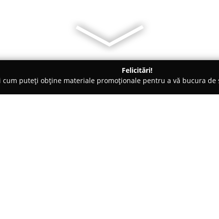
Felicitări!
ți cum puteți obține materiale promoționale pentru a vă bucura d
ensiuni - Căciulata
Pensiunea Alis Calimanesti Caciulata
a
Despre companie:
Aflată în centrul stațiunii bal
Vale a Oltului,
Pensiunea Alis C
opțiune potrivită pentru cei c
decor natural atrăgător. Ampla
Arată mai multe >>