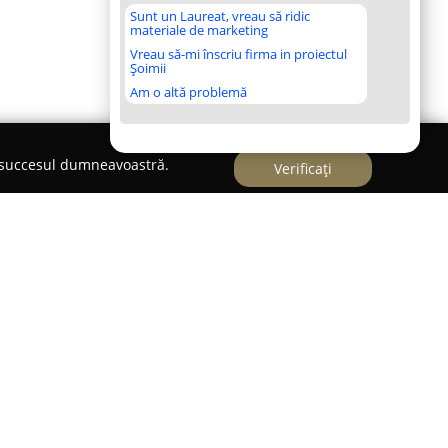
Sunt un Laureat, vreau să ridic
materiale de marketing
Vreau să-mi înscriu firma in proiectul
Șoimii
Am o altă problemă
e succesul dumneavoastră.
Verificați
neoclimaterice Călimănești-Căciulata, pe frumoasa
alimanesti Caciulata
se evidențiază drept o
are doresc confort și momente de relaxare într-un
sarea pensiunii oferă avantajul accesului rapid la