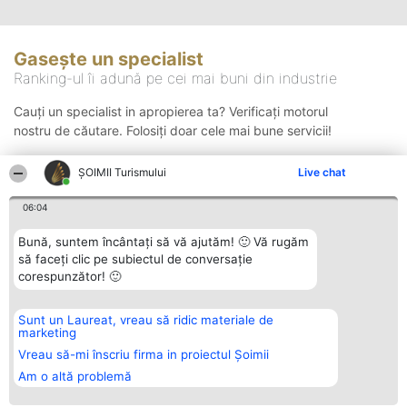
Gasește un specialist
Ranking-ul îi adună pe cei mai buni din industrie
Cauți un specialist in apropierea ta? Verificați motorul
nostru de căutare. Folosiți doar cele mai bune servicii!
ȘOIMII Turismului
Live chat
Căutare
06:04
Bună, suntem încântați să vă ajutăm! 🙂 Vă rugăm
să faceți clic pe subiectul de conversație
corespunzător! 🙂
Sunt un Laureat, vreau să ridic materiale de
Organizator Ranking
Plebiscyt
Contact
marketing
BRIGHT SOLUTIONS BR SRL
Câștigătorii
Contact
Aleea Timisul De Sus 2 Bl. A30
Lista Tuturor
Vreau să-mi înscriu firma in proiectul Șoimii
Sc. A Et. 4 Ap. 13 Cod 061952
Laureaților
Am o altă problemă
București
Reguli
CUI 36737675
Statut
tel: +40 770 990 492
Politica de