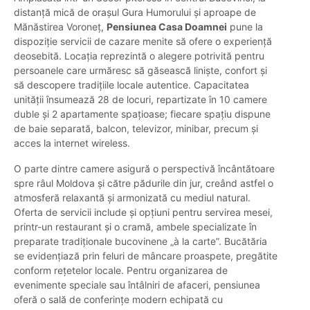
distanță mică de orașul Gura Humorului și aproape de
Mănăstirea Voroneț,
Pensiunea Casa Doamnei
pune la
dispoziție servicii de cazare menite să ofere o experiență
deosebită. Locația reprezintă o alegere potrivită pentru
persoanele care urmăresc să găsească liniște, confort și
să descopere tradițiile locale autentice. Capacitatea
unității însumează 28 de locuri, repartizate în 10 camere
duble și 2 apartamente spațioase; fiecare spațiu dispune
de baie separată, balcon, televizor, minibar, precum și
acces la internet wireless.
O parte dintre camere asigură o perspectivă încântătoare
spre râul Moldova și către pădurile din jur, creând astfel o
atmosferă relaxantă și armonizată cu mediul natural.
Oferta de servicii include și opțiuni pentru servirea mesei,
printr-un restaurant și o cramă, ambele specializate în
preparate tradiționale bucovinene „à la carte”. Bucătăria
se evidențiază prin feluri de mâncare proaspete, pregătite
conform rețetelor locale. Pentru organizarea de
evenimente speciale sau întâlniri de afaceri, pensiunea
oferă o sală de conferințe modern echipată cu