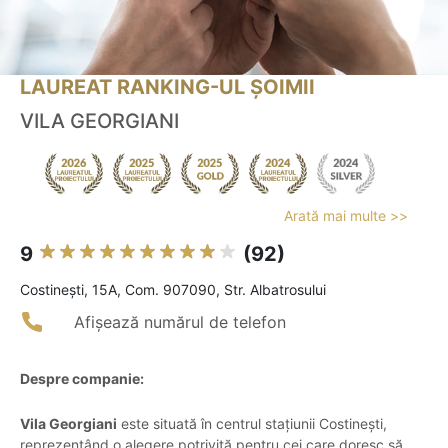
LAUREAT RANKING-UL ȘOIMII
VILA GEORGIANI
Arată mai multe >>
9
(92)
Costineşti, 15A, Com. 907090, Str. Albatrosului
Afișează numărul de telefon
Despre companie:
Vila Georgiani
este situată în centrul stațiunii Costinești,
reprezentând o alegere potrivită pentru cei care doresc să