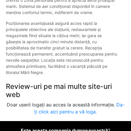
oferind o zonă personală pentru a aprecia aerul proaspăt
marin. Sistemul de aer condiționat disponibil în camere
menține confortul termic, indiferent de vreme.
Poziționarea avantajoasă asigură acces rapid la
principalele obiective ale stațiunii, restaurantele și
magazinele fiind situate la câțiva metri, iar gara se
găsește la aproximativ cinci minute distanță, cu
posibilitatea de transfer gratuit la cerere. Recepția
funcționează permanent, accentuând preocuparea pentru
nevoile oaspeților. Locația este recunoscută pentru
atmosfera primitoare, facilitând o vacanță plăcută pe
litoralul Mării Negre.
Review-uri pe mai multe site-uri
web
Doar userii logați au acces la această informație.
Da-
ți click aici pentru a vă loga.
Este acesta compania dumneavoastră
?