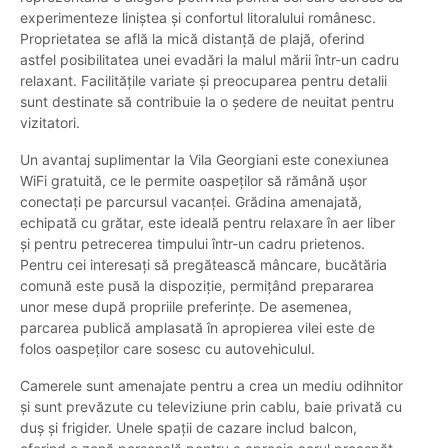
experimenteze liniștea și confortul litoralului românesc.
Proprietatea se află la mică distanță de plajă, oferind
astfel posibilitatea unei evadări la malul mării într-un cadru
relaxant. Facilitățile variate și preocuparea pentru detalii
sunt destinate să contribuie la o ședere de neuitat pentru
vizitatori.
Un avantaj suplimentar la Vila Georgiani este conexiunea
WiFi gratuită, ce le permite oaspeților să rămână ușor
conectați pe parcursul vacanței. Grădina amenajată,
echipată cu grătar, este ideală pentru relaxare în aer liber
și pentru petrecerea timpului într-un cadru prietenos.
Pentru cei interesați să pregătească mâncare, bucătăria
comună este pusă la dispoziție, permițând prepararea
unor mese după propriile preferințe. De asemenea,
parcarea publică amplasată în apropierea vilei este de
folos oaspeților care sosesc cu autovehiculul.
Camerele sunt amenajate pentru a crea un mediu odihnitor
și sunt prevăzute cu televiziune prin cablu, baie privată cu
duș și frigider. Unele spații de cazare includ balcon,