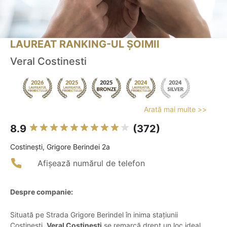
LAUREAT RANKING-UL ȘOIMII
Veral Costinesti
Arată mai multe >>
8.9
(372)
Costineşti, Grigore Berindei 2a
Afișează numărul de telefon
Despre companie:
Situată pe Strada Grigore Berindel în inima stațiunii
Costinești,
Veral Costinești
se remarcă drept un loc ideal