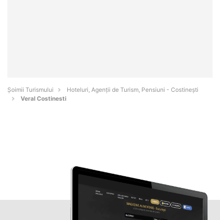
Șoimii Turismului
Hoteluri, Agenții de Turism, Pensiuni - Costineşti
Veral Costinesti