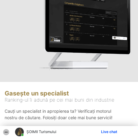
Gasește un specialist
Ranking-ul îi adună pe cei mai buni din industrie
Cauți un specialist in apropierea ta? Verificați motorul
nostru de căutare. Folosiți doar cele mai bune servicii!
ȘOIMII Turismului
Live chat
Căutare