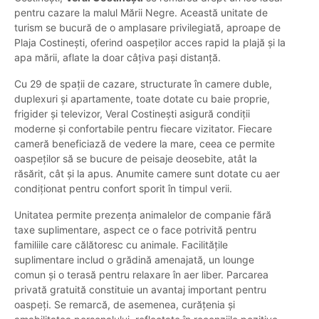
pentru cazare la malul Mării Negre. Această unitate de
turism se bucură de o amplasare privilegiată, aproape de
Plaja Costinești, oferind oaspeților acces rapid la plajă și la
apa mării, aflate la doar câțiva pași distanță.
Cu 29 de spații de cazare, structurate în camere duble,
duplexuri și apartamente, toate dotate cu baie proprie,
frigider și televizor, Veral Costinești asigură condiții
moderne și confortabile pentru fiecare vizitator. Fiecare
cameră beneficiază de vedere la mare, ceea ce permite
oaspeților să se bucure de peisaje deosebite, atât la
răsărit, cât și la apus. Anumite camere sunt dotate cu aer
condiționat pentru confort sporit în timpul verii.
Unitatea permite prezența animalelor de companie fără
taxe suplimentare, aspect ce o face potrivită pentru
familiile care călătoresc cu animale. Facilitățile
suplimentare includ o grădină amenajată, un lounge
comun și o terasă pentru relaxare în aer liber. Parcarea
privată gratuită constituie un avantaj important pentru
oaspeți. Se remarcă, de asemenea, curățenia și