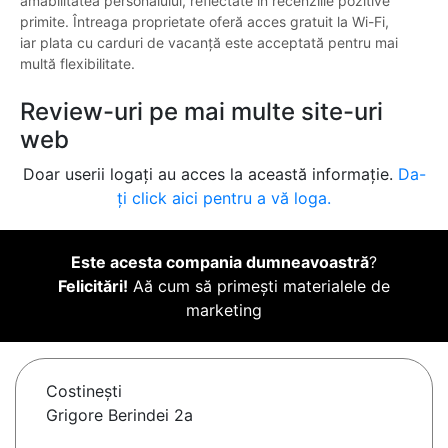
amabilitatea personalului, reflectate în recenziile pozitive
primite. Întreaga proprietate oferă acces gratuit la Wi-Fi,
iar plata cu carduri de vacanță este acceptată pentru mai
multă flexibilitate.
Review-uri pe mai multe site-uri
web
Doar userii logați au acces la această informație.
Da-
ți click aici pentru a vă loga.
Este acesta compania dumneavoastră
?
Felicitări!
Aă cum să primești materialele de
marketing
Costineşti
Grigore Berindei 2a