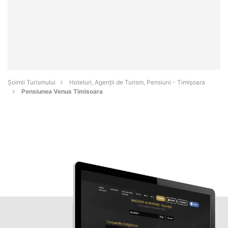
Șoimii Turismului
Hoteluri, Agenții de Turism, Pensiuni - Timişoara
Pensiunea Venus Timisoara