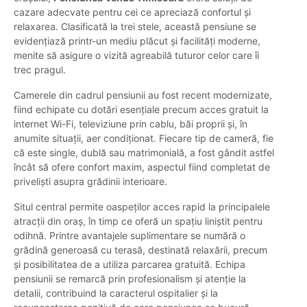
cazare adecvate pentru cei ce apreciază confortul și
relaxarea. Clasificată la trei stele, această pensiune se
evidențiază printr-un mediu plăcut și facilități moderne,
menite să asigure o vizită agreabilă tuturor celor care îi
trec pragul.
Camerele din cadrul pensiunii au fost recent modernizate,
fiind echipate cu dotări esențiale precum acces gratuit la
internet Wi-Fi, televiziune prin cablu, băi proprii și, în
anumite situații, aer condiționat. Fiecare tip de cameră, fie
că este single, dublă sau matrimonială, a fost gândit astfel
încât să ofere confort maxim, aspectul fiind completat de
priveliști asupra grădinii interioare.
Situl central permite oaspeților acces rapid la principalele
atracții din oraș, în timp ce oferă un spațiu liniștit pentru
odihnă. Printre avantajele suplimentare se numără o
grădină generoasă cu terasă, destinată relaxării, precum
și posibilitatea de a utiliza parcarea gratuită. Echipa
pensiunii se remarcă prin profesionalism și atenție la
detalii, contribuind la caracterul ospitalier și la