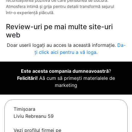
recunoașterea pozitivă de care pensiunea se bucură.
Atmosfera intimă și grija pentru detalii transformă sejurul
într-o experiență plăcută.
Review-uri pe mai multe site-uri
web
Doar userii logați au acces la această informație.
Da-
ți click aici pentru a vă loga.
Este acesta compania dumneavoastră
?
Felicitări!
Aă cum să primești materialele de
marketing
Timişoara
Liviu Rebreanu 59
Vezi profilul firmei pe