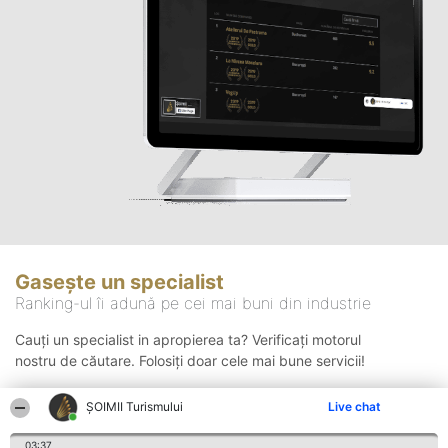
Gasește un specialist
Ranking-ul îi adună pe cei mai buni din industrie
Cauți un specialist in apropierea ta? Verificați motorul
nostru de căutare. Folosiți doar cele mai bune servicii!
ȘOIMII Turismului
Live chat
Căutare
03:37