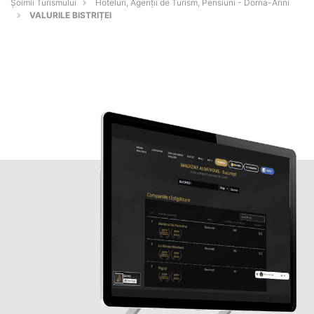
Șoimii Turismului
Hoteluri, Agenții de Turism, Pensiuni - Dorna-Arini
VALURILE BISTRIȚEI