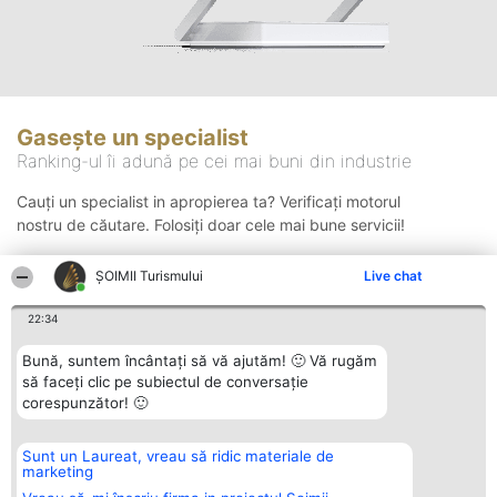
Gasește un specialist
Ranking-ul îi adună pe cei mai buni din industrie
Cauți un specialist in apropierea ta? Verificați motorul
nostru de căutare. Folosiți doar cele mai bune servicii!
ȘOIMII Turismului
Live chat
Căutare
22:34
Bună, suntem încântați să vă ajutăm! 🙂 Vă rugăm
să faceți clic pe subiectul de conversație
corespunzător! 🙂
Sunt un Laureat, vreau să ridic materiale de
Organizator Ranking
Plebiscyt
Contact
marketing
BRIGHT SOLUTIONS BR SRL
Câștigătorii
Contact
Aleea Timisul De Sus 2 Bl. A30
Lista Tuturor