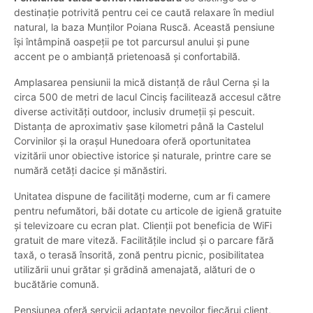
destinație potrivită pentru cei ce caută relaxare în mediul
natural, la baza Munților Poiana Ruscă. Această pensiune
își întâmpină oaspeții pe tot parcursul anului și pune
accent pe o ambianță prietenoasă și confortabilă.
Amplasarea pensiunii la mică distanță de râul Cerna și la
circa 500 de metri de lacul Cinciș facilitează accesul către
diverse activități outdoor, inclusiv drumeții și pescuit.
Distanța de aproximativ șase kilometri până la Castelul
Corvinilor și la orașul Hunedoara oferă oportunitatea
vizitării unor obiective istorice și naturale, printre care se
numără cetăți dacice și mănăstiri.
Unitatea dispune de facilități moderne, cum ar fi camere
pentru nefumători, băi dotate cu articole de igienă gratuite
și televizoare cu ecran plat. Clienții pot beneficia de WiFi
gratuit de mare viteză. Facilitățile includ și o parcare fără
taxă, o terasă însorită, zonă pentru picnic, posibilitatea
utilizării unui grătar și grădină amenajată, alături de o
bucătărie comună.
Pensiunea oferă servicii adaptate nevoilor fiecărui client,