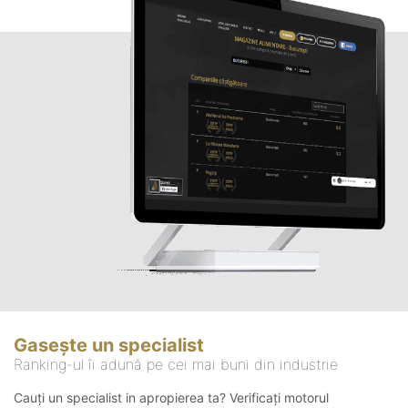
Gasește un specialist
Ranking-ul îi adună pe cei mai buni din industrie
Cauți un specialist in apropierea ta? Verificați motorul