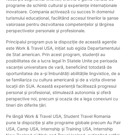
programe de schimb cultural și experiențe internaționale
inovatoare. Compania activează cu succes în domeniul
turismului educațional, facilitând accesul tinerilor la șanse
valoroase pentru dezvoltarea competențelor și lărgirea
perspectivelor personale și profesionale.
Principalul program pus la dispoziție de această agenție
este Work & Travel USA, inițiat sub egida Departamentului
de Stat american. Prin acest program, studenții au
posibilitatea de a lucra legal în Statele Unite pe perioada
vacanței universitare de vară, beneficiind totodată de
oportunitatea de a-și îmbunătăți abilitățile lingvistice, de a
se familiariza cu cultura americană și de a vizita diverse
locații din SUA. Această experiență facilitează progresul
personal și profesional, stimulează autonomia și oferă
perspective noi, precum și ocazia de a lega conexiuni cu
tineri din diferite țări.
Pe lângă Work & Travel USA, Student Travel Romania
pune la dispoziție și alte programe globale precum Au Pair
USA, Camp USA, Internship și Training USA, Internship