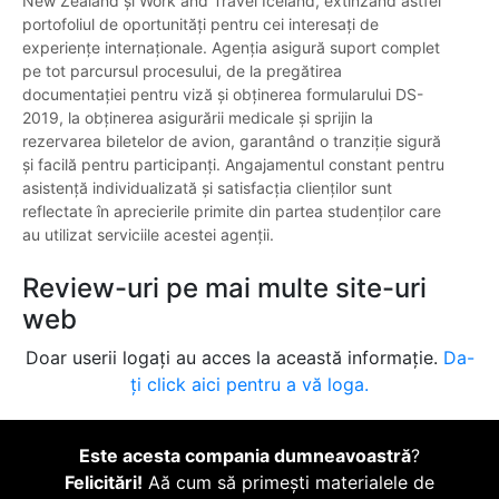
New Zealand și Work and Travel Iceland, extinzând astfel
portofoliul de oportunități pentru cei interesați de
experiențe internaționale. Agenția asigură suport complet
pe tot parcursul procesului, de la pregătirea
documentației pentru viză și obținerea formularului DS-
2019, la obținerea asigurării medicale și sprijin la
rezervarea biletelor de avion, garantând o tranziție sigură
și facilă pentru participanți. Angajamentul constant pentru
asistență individualizată și satisfacția clienților sunt
reflectate în aprecierile primite din partea studenților care
au utilizat serviciile acestei agenții.
Review-uri pe mai multe site-uri
web
Doar userii logați au acces la această informație.
Da-
ți click aici pentru a vă loga.
Este acesta compania dumneavoastră
?
Felicitări!
Aă cum să primești materialele de