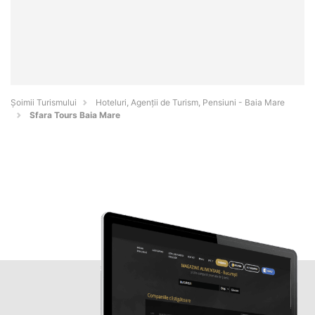
Șoimii Turismului
Hoteluri, Agenții de Turism, Pensiuni - Baia Mare
Sfara Tours Baia Mare