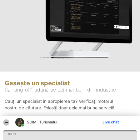
Gasește un specialist
Ranking-ul îi adună pe cei mai buni din industrie
Cauți un specialist in apropierea ta? Verificați motorul
nostru de căutare. Folosiți doar cele mai bune servicii!
ȘOIMII Turismului
Live chat
Căutare
03:51