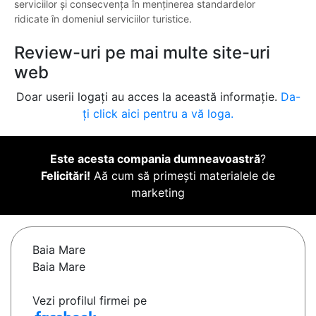
serviciilor și consecvența în menținerea standardelor
ridicate în domeniul serviciilor turistice.
Review-uri pe mai multe site-uri
web
Doar userii logați au acces la această informație.
Da-
ți click aici pentru a vă loga.
Este acesta compania dumneavoastră
?
Felicitări!
Aă cum să primești materialele de
marketing
Baia Mare
Baia Mare
Vezi profilul firmei pe