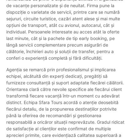
de vacanțe personalizate și de neuitat. Firma pune la
dispoziție o varietate de servicii, printre care se numără
sejururi, circuite turistice, cazări atent alese și mai multe
opțiuni de transport, atât cu avionul, autocarul, cât și
individual. Persoanele interesate au acces atât la oferte
last minute, cât și la pachete de tip early booking, pe
lângă servicii complementare precum asigurări de
călătorie, închirieri auto și soluții de transfer, pentru a
conferi o experiență completă și fără dificultăți.
Agenția se remarcă prin profesionalismul și implicarea
echipei, alcătuită din experți dedicați, pregătiți să
furnizeze consultanță și suport adaptate fiecărei călătorii.
Orientarea clară către nevoile specifice ale fiecărui client
transformă fiecare vacanță într-un moment cu adevărat
distinct. Echipa Sfara Tours acordă o atenție deosebită
fiecărui detaliu, de la propunerea destinațiilor potrivite
până la oferirea de recomandări și gestionarea
responsabilă a oricăror situații neprevăzute. Gradul ridicat
de satisfacție al clienților este confirmat de multiple
aprecieri primite, care evidențiază calitatea superioară a