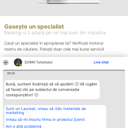
Gasește un specialist
Ranking-ul îi adună pe cei mai buni din industrie
Cauți un specialist in apropierea ta? Verificați motorul
nostru de căutare. Folosiți doar cele mai bune servicii!
ȘOIMII Turismului
Live chat
Căutare
09:35
Bună, suntem încântați să vă ajutăm! 🙂 Vă rugăm
să faceți clic pe subiectul de conversație
corespunzător! 🙂
Sunt un Laureat, vreau să ridic materiale de
Organizator Ranking
Plebiscyt
Contact
marketing
BRIGHT SOLUTIONS BR SRL
Câștigătorii
Contact
Aleea Timisul De Sus 2 Bl. A30
Lista Tuturor
Vreau să-mi înscriu firma in proiectul Șoimii
Sc. A Et. 4 Ap. 13 Cod 061952
Laureaților
Am o altă problemă
București
Reguli