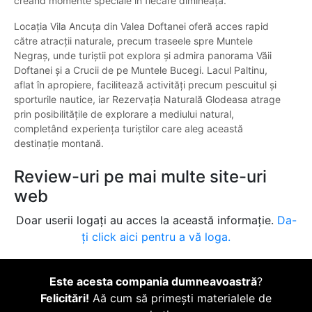
creând momente speciale în fiecare dimineață.
Locația Vila Ancuța din Valea Doftanei oferă acces rapid
către atracții naturale, precum traseele spre Muntele
Negraș, unde turiștii pot explora și admira panorama Văii
Doftanei și a Crucii de pe Muntele Bucegi. Lacul Paltinu,
aflat în apropiere, facilitează activități precum pescuitul și
sporturile nautice, iar Rezervația Naturală Glodeasa atrage
prin posibilitățile de explorare a mediului natural,
completând experiența turiștilor care aleg această
destinație montană.
Review-uri pe mai multe site-uri
web
Doar userii logați au acces la această informație.
Da-
ți click aici pentru a vă loga.
Este acesta compania dumneavoastră
?
Felicitări!
Aă cum să primești materialele de