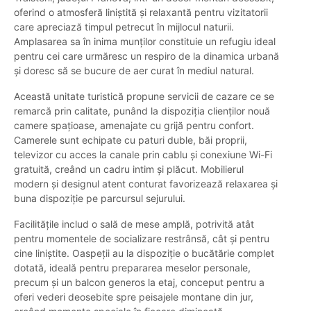
oferind o atmosferă liniștită și relaxantă pentru vizitatorii
care apreciază timpul petrecut în mijlocul naturii.
Amplasarea sa în inima munților constituie un refugiu ideal
pentru cei care urmăresc un respiro de la dinamica urbană
și doresc să se bucure de aer curat în mediul natural.
Această unitate turistică propune servicii de cazare ce se
remarcă prin calitate, punând la dispoziția clienților nouă
camere spațioase, amenajate cu grijă pentru confort.
Camerele sunt echipate cu paturi duble, băi proprii,
televizor cu acces la canale prin cablu și conexiune Wi-Fi
gratuită, creând un cadru intim și plăcut. Mobilierul
modern și designul atent conturat favorizează relaxarea și
buna dispoziție pe parcursul sejurului.
Facilitățile includ o sală de mese amplă, potrivită atât
pentru momentele de socializare restrânsă, cât și pentru
cine liniștite. Oaspeții au la dispoziție o bucătărie complet
dotată, ideală pentru prepararea meselor personale,
precum și un balcon generos la etaj, conceput pentru a
oferi vederi deosebite spre peisajele montane din jur,