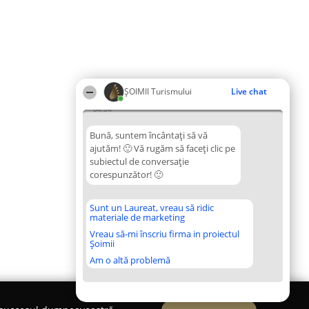
ȘOIMII Turismului
Live chat
04:04
Bună, suntem încântați să vă
ajutăm! 🙂 Vă rugăm să faceți clic pe
subiectul de conversație
corespunzător! 🙂
Sunt un Laureat, vreau să ridic
materiale de marketing
Vreau să-mi înscriu firma in proiectul
Șoimii
Am o altă problemă