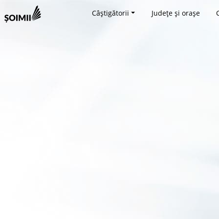
Câștigătorii
Județe și orașe