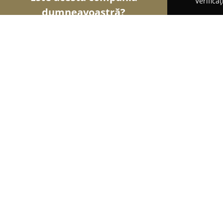
Verifica
dumneavoastră?
Șoimii Turismului
Hoteluri, Agenții de Turism, 
Pensiunea Ovidiu
8.2
(402)
Râmnicu Sărat, Nicolae Bălcescu 17A
Afișează numărul de telefon