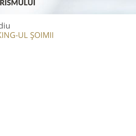
diu
ING-UL ȘOIMII